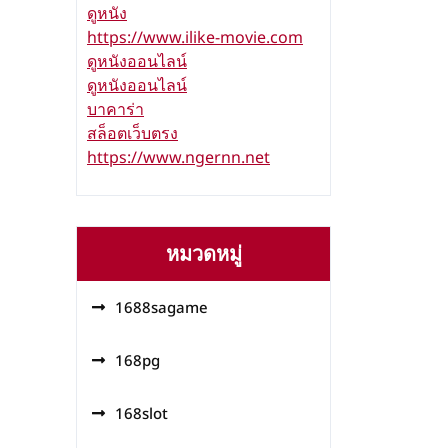
ดูหนัง
https://www.ilike-movie.com
ดูหนังออนไลน์
ดูหนังออนไลน์
บาคาร่า
สล็อตเว็บตรง
https://www.ngernn.net
หมวดหมู่
1688sagame
168pg
168slot