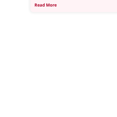
Read More