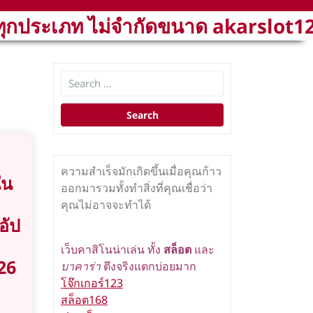
ทุกประเภท ไม่จำกัดขนาด akarslot1
ความสำเร็จมักเกิดขึ้นเมื่อคุณก้าว
ใน
ออกมารวมทั้งทำสิ่งที่คุณเชื่อว่า
คุณไม่อาจจะทำได้
อัป
เว็บคาสิโนน่าเล่น ทั้ง
สล็อต
และ
26
บาคาร่า
ตึงจริงแตกบ่อยมาก
โจ๊กเกอร์123
สล็อต168