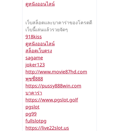
ดูหนังออนไลน์
เว็บสล็อตและบาคาร่าของโครตดี
เว็บนี้เล่นแล้วรวยจัดๆ
918kiss
ดูหนังออนไลน์
สล็อตเว็บตรง
sagame
joker123
http://www.movie87hd.com
พุซซี่888
https://pussy888win.com
บาคาร่า
https://www.pgslot.golf
pgslot
pg99
fullslotpg
https://live22slot.us