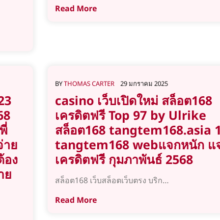
Read More
BY
THOMAS CARTER
29 มกราคม 2025
23
casino เว็บเปิดใหม่ สล็อต168
68
เครดิตฟรี Top 97 by Ulrike
ี่
สล็อต168 tangtem168.asia 
จ่าย
tangtem168 webแจกหนัก แ
ต้อง
เครดิตฟรี กุมภาพันธ์ 2568
าย
สล็อต168 เว็บสล็อตเว็บตรง บริก…
Read More