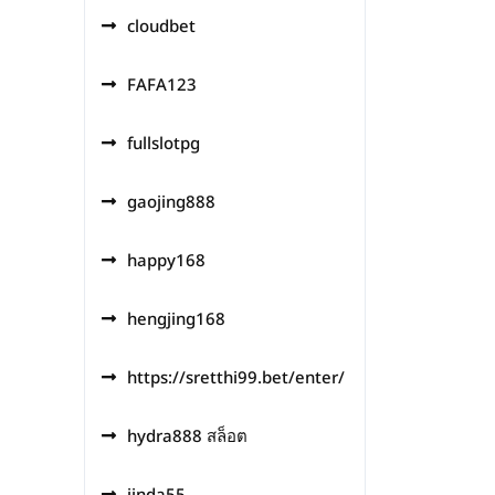
cloudbet
FAFA123
fullslotpg
gaojing888
happy168
hengjing168
https://sretthi99.bet/enter/
hydra888 สล็อต
jinda55