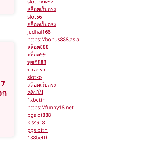
slot เว็บตรง
สล็อตเว็บตรง
slot66
สล็อตเว็บตรง
judhai168
https://bonus888.asia
สล็อต888
สล็อต99
พุซซี่888
บาคาร่า
slotxo
17
สล็อตเว็บตรง
จก
คลิปโป๊
1xbetth
https://funny18.net
pgslot888
kiss918
pgslotth
188betth