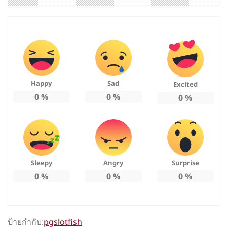
Happy
Sad
Excited
0
%
0
%
0
%
Sleepy
Angry
Surprise
0
%
0
%
0
%
ป้ายกำกับ:
pgslotfish