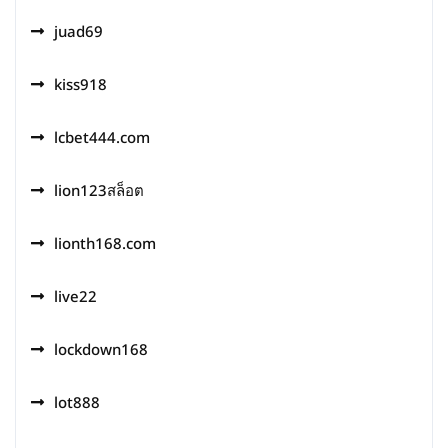
juad69
kiss918
lcbet444.com
lion123สล็อต
lionth168.com
live22
lockdown168
lot888