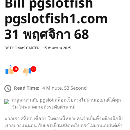
Bill pgslotfish
pgslotfish1.com
31 พฤศจิกา 68
BY
THOMAS CARTER
15 กันยายน 2025
0
0
Read Time:
4 Minute, 53 Second
สนุกสนานกับ pgslot สล็อตเว็บตรงไม่ผ่านเอเย่นต์ได้ทุก
วัน ไม่พลาดเกมดังระดับตำนาน!
พวกเรา สล็อต เชื่อว่า ในตอนนี้หลายคนจำเป็นที่จะต้องนึกถึง
เราอย่างแน่นอน กับยอดเยี่ยมสล็อตเว็บตรงไม่ผ่านเอเย่นต์ลำ