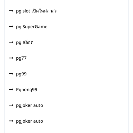
pg slot เปิดใหม่ล่าสุด
pg SuperGame
pg สล็อต
pg77
pg99
Pgheng99
pgjoker auto
pgjoker auto