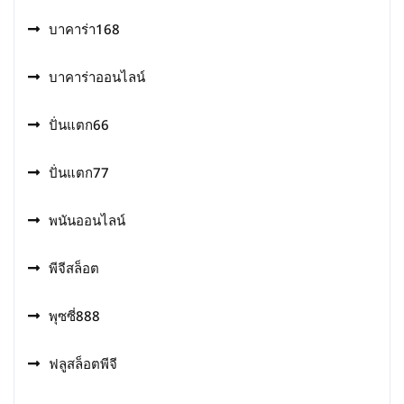
บาคาร่า168
บาคาร่าออนไลน์
ปั่นแตก66
ปั่นแตก77
พนันออนไลน์
พีจีสล็อต
พุซซี่888
ฟลูสล็อตพีจี