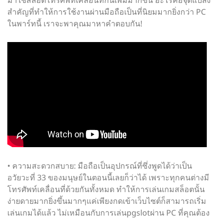
สำคัญที่ทำให้การใช้งานผ่านมือถือเป็นที่นิยมมากยิ่งกว่า PC
ในพาร์ทนี้ เราจะพาคุณมาหาคำตอบกัน!
• ความสะดวกสบาย: มือถือเป็นอุปกรณ์ที่ซึ่งพูดได้ว่าเป็น
อวัยวะที่ 33 ของมนุษย์ในตอนนี้เลยก็ว่าได้ เพราะทุกคนต่างมี
โทรศัพท์เคลื่อนที่ด้วยกันทั้งหมด ทำให้การเล่นเกมสล็อตนั้น
ง่ายดายมากยิ่งขึ้นมากๆแค่เพียงกดเข้าเว็บไซต์ก็สามารถเริ่ม
เล่นเกมได้แล้ว ไม่เหมือนกับการเล่นpgslotผ่าน PC ที่คุณต้อง