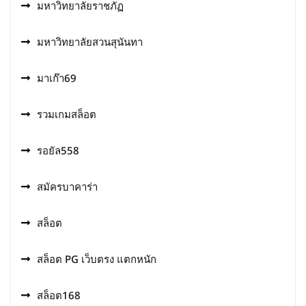
มหาวิทยาลัยราชภัฏ
มหาวิทยาลัยสวนสุนันทา
มาเก๊า69
รวมเกมสล็อต
รอยัล558
สมัครบาคาร่า
สล็อต
สล็อต PG เว็บตรง แตกหนัก
สล็อต168