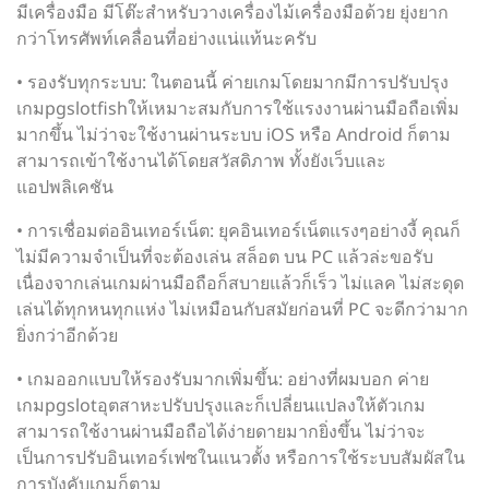
มีเครื่องมือ มีโต๊ะสำหรับวางเครื่องไม้เครื่องมือด้วย ยุ่งยาก
กว่าโทรศัพท์เคลื่อนที่อย่างแน่แท้นะครับ
• รองรับทุกระบบ: ในตอนนี้ ค่ายเกมโดยมากมีการปรับปรุง
เกมpgslotfishให้เหมาะสมกับการใช้แรงงานผ่านมือถือเพิ่ม
มากขึ้น ไม่ว่าจะใช้งานผ่านระบบ iOS หรือ Android ก็ตาม
สามารถเข้าใช้งานได้โดยสวัสดิภาพ ทั้งยังเว็บและ
แอปพลิเคชัน
• การเชื่อมต่ออินเทอร์เน็ต: ยุคอินเทอร์เน็ตแรงๆอย่างงี้ คุณก็
ไม่มีความจำเป็นที่จะต้องเล่น สล็อต บน PC แล้วล่ะขอรับ
เนื่องจากเล่นเกมผ่านมือถือก็สบายแล้วก็เร็ว ไม่แลค ไม่สะดุด
เล่นได้ทุกหนทุกแห่ง ไม่เหมือนกับสมัยก่อนที่ PC จะดีกว่ามาก
ยิ่งกว่าอีกด้วย
• เกมออกแบบให้รองรับมากเพิ่มขึ้น: อย่างที่ผมบอก ค่าย
เกมpgslotอุตสาหะปรับปรุงและก็เปลี่ยนแปลงให้ตัวเกม
สามารถใช้งานผ่านมือถือได้ง่ายดายมากยิ่งขึ้น ไม่ว่าจะ
เป็นการปรับอินเทอร์เฟซในแนวตั้ง หรือการใช้ระบบสัมผัสใน
การบังคับเกมก็ตาม