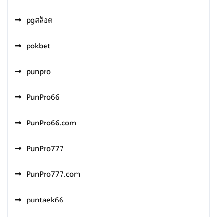
pgสล็อต
pokbet
punpro
PunPro66
PunPro66.com
PunPro777
PunPro777.com
puntaek66