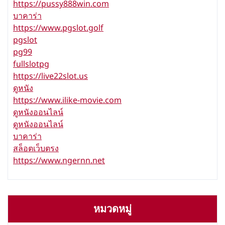
https://pussy888win.com
บาคาร่า
https://www.pgslot.golf
pgslot
pg99
fullslotpg
https://live22slot.us
ดูหนัง
https://www.ilike-movie.com
ดูหนังออนไลน์
ดูหนังออนไลน์
บาคาร่า
สล็อตเว็บตรง
https://www.ngernn.net
หมวดหมู่