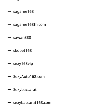
sagame168
sagame168th.com
sawan888
sbobet168
sexy168vip
SexyAuto168.com
Sexybaccarat
sexybaccarat168.com