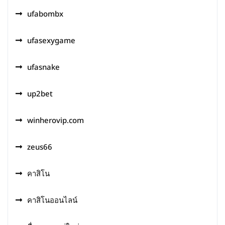
ufabombx
ufasexygame
ufasnake
up2bet
winherovip.com
zeus66
คาสิโน
คาสิโนออนไลน์