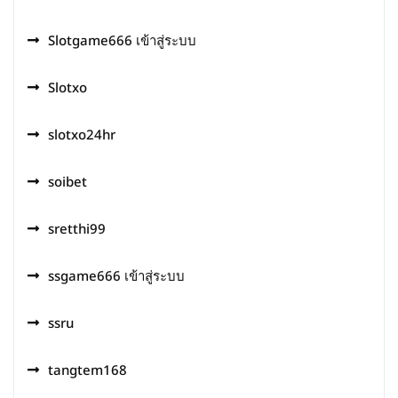
Slotgame666 เข้าสู่ระบบ
Slotxo
slotxo24hr
soibet
sretthi99
ssgame666 เข้าสู่ระบบ
ssru
tangtem168