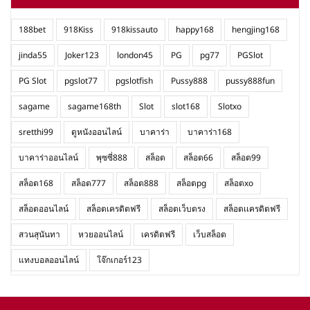
188bet
918Kiss
918kissauto
happy168
hengjing168
jinda55
Joker123
london45
PG
pg77
PGSlot
PG Slot
pgslot77
pgslotfish
Pussy888
pussy888fun
sagame
sagame168th
Slot
slot168
Slotxo
sretthi99
ดูหนังออนไลน์
บาคาร่า
บาคาร่า168
บาคาร่าออนไลน์
พุซซี่888
สล็อต
สล็อต66
สล็อต99
สล็อต168
สล็อต777
สล็อต888
สล็อตpg
สล็อตxo
สล็อตออนไลน์
สล็อตเครดิตฟรี
สล็อตเว็บตรง
สล็อตเเครดิตฟรี
สวนสุนันทา
หวยออนไลน์
เครดิตฟรี
เว็บสล็อต
แทงบอลออนไลน์
โจ๊กเกอร์123