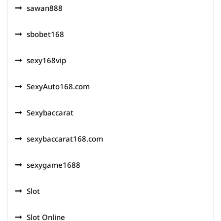
sawan888
sbobet168
sexy168vip
SexyAuto168.com
Sexybaccarat
sexybaccarat168.com
sexygame1688
Slot
Slot Online