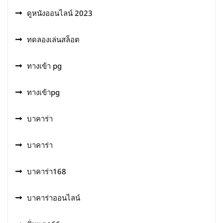
ดูหนังออนไลน์ 2023
ทดลองเล่นสล็อต
ทางเข้า pg
ทางเข้าpg
บาคาร่า
บาคาร่า
บาคาร่า168
บาคาร่าออนไลน์