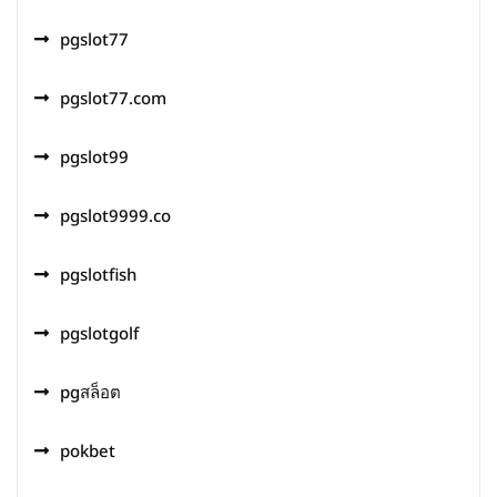
pgslot77
pgslot77.com
pgslot99
pgslot9999.co
pgslotfish
pgslotgolf
pgสล็อต
pokbet