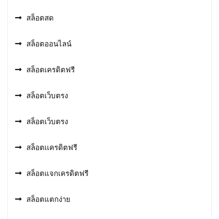
สล็อตสด
สล็อตออนไลน์
สล็อตเครดิตฟรี
สล็อตเว็บตรง
สล็อตเว็บตรง
สล็อตเเครดิตฟรี
สล็อตแจกเครดิตฟรี
สล็อตแตกง่าย