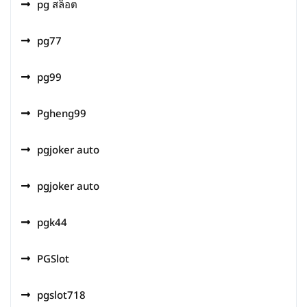
pg สล็อต
pg77
pg99
Pgheng99
pgjoker auto
pgjoker auto
pgk44
PGSlot
pgslot718