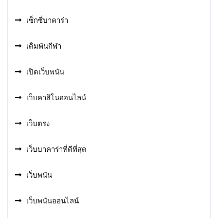
เซ็กซี่บาคาร่า
เดิมพันกีฬา
เปิดเว็บพนัน
เว็บคาสิโนออนไลน์
เว็บตรง
เว็บบาคาร่าที่ดีที่สุด
เว็บพนัน
เว็บพนันออนไลน์