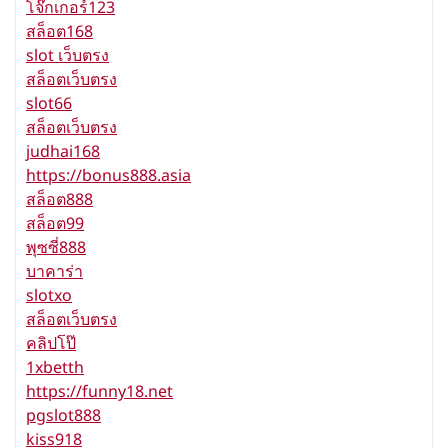
โจ๊กเกอร์123
สล็อต168
slot เว็บตรง
สล็อตเว็บตรง
slot66
สล็อตเว็บตรง
judhai168
https://bonus888.asia
สล็อต888
สล็อต99
พุซซี่888
บาคาร่า
slotxo
สล็อตเว็บตรง
คลิปโป๊
1xbetth
https://funny18.net
pgslot888
kiss918