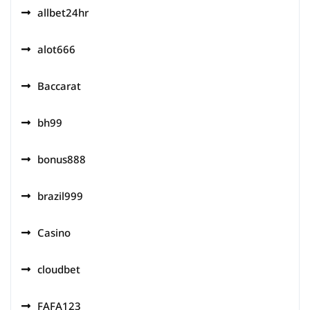
allbet24hr
alot666
Baccarat
bh99
bonus888
brazil999
Casino
cloudbet
FAFA123