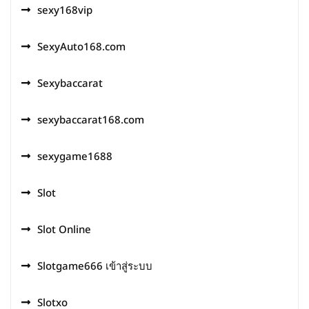
sexy168vip
SexyAuto168.com
Sexybaccarat
sexybaccarat168.com
sexygame1688
Slot
Slot Online
Slotgame666 เข้าสู่ระบบ
Slotxo