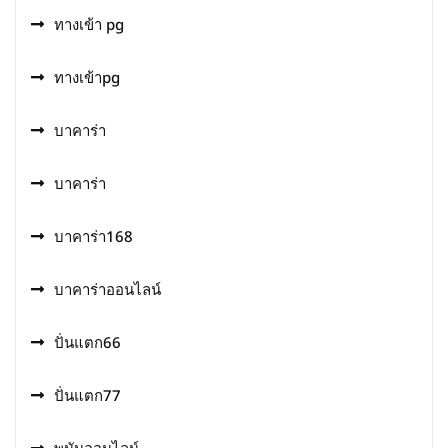
ทางเข้า pg
ทางเข้าpg
บาคาร่า
บาคาร่า
บาคาร่า168
บาคาร่าออนไลน์
ปั่นแตก66
ปั่นแตก77
พนันออนไลน์