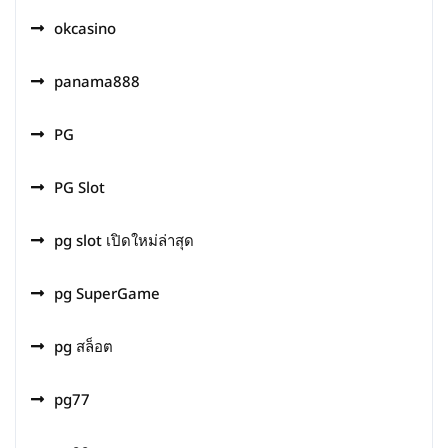
okcasino
panama888
PG
PG Slot
pg slot เปิดใหม่ล่าสุด
pg SuperGame
pg สล็อต
pg77