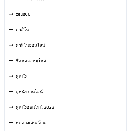
zeus66
คาสิโน
คาสิโนออนไลน์
ชื่อหมวดหมู่ใหม่
ดูหนัง
ดูหนังออนไลน์
ดูหนังออนไลน์ 2023
ทดลองเล่นสล็อต