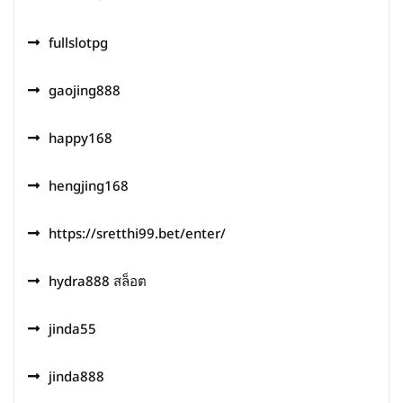
fullslotpg
gaojing888
happy168
hengjing168
https://sretthi99.bet/enter/
hydra888 สล็อต
jinda55
jinda888