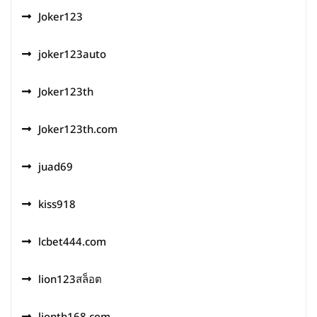
Joker123
joker123auto
Joker123th
Joker123th.com
juad69
kiss918
lcbet444.com
lion123สล็อต
lionth168.com