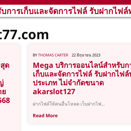
บการเก็บและจัดการไฟล์ รับฝากไฟล์
t77.com
BY
THOMAS CARTER
22 มิถุนายน 2023
สุด
Mega บริการออนไลน์สำหรับก
เก็บและจัดการไฟล์ รับฝากไฟล์
่
ประเภท ไม่จำกัดขนาด
าย
akarslot127
568
ฝากไฟล์ให้คนอื่นโหลด เว็บฝากไฟ…
Read More