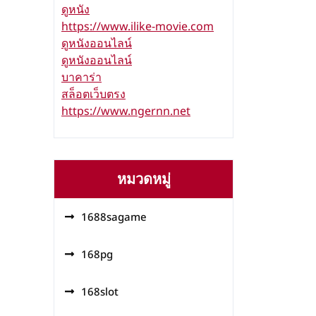
ดูหนัง
https://www.ilike-movie.com
ดูหนังออนไลน์
ดูหนังออนไลน์
บาคาร่า
สล็อตเว็บตรง
https://www.ngernn.net
หมวดหมู่
1688sagame
168pg
168slot