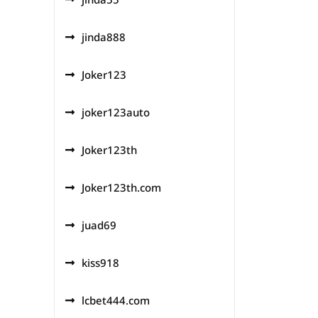
jinda888
Joker123
joker123auto
Joker123th
Joker123th.com
juad69
kiss918
lcbet444.com