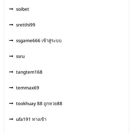
soibet
sretthi99
ssgame666 เข้าสู่ระบบ
ssru
tangtem168
temmax69
tookhuay 88 ถูกหวย88
ufa191 ทางเข้า