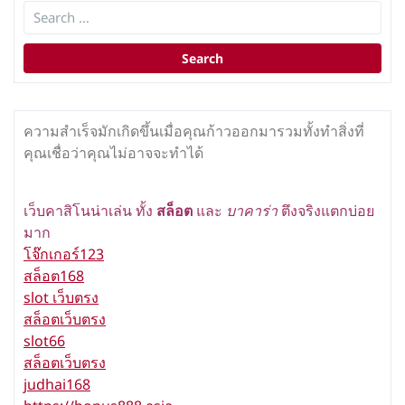
ความสำเร็จมักเกิดขึ้นเมื่อคุณก้าวออกมารวมทั้งทำสิ่งที่
คุณเชื่อว่าคุณไม่อาจจะทำได้
เว็บคาสิโนน่าเล่น ทั้ง
สล็อต
และ
บาคาร่า
ตึงจริงแตกบ่อย
มาก
โจ๊กเกอร์123
สล็อต168
slot เว็บตรง
สล็อตเว็บตรง
slot66
สล็อตเว็บตรง
judhai168