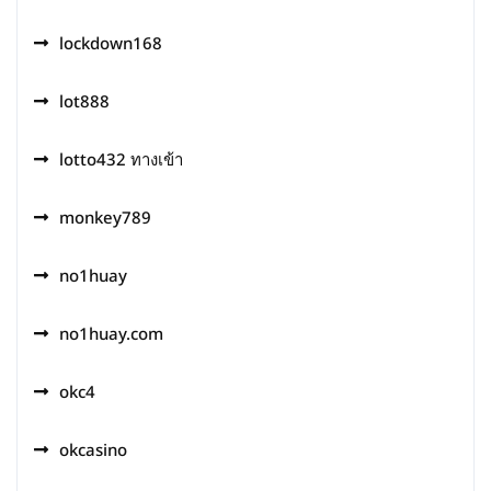
lockdown168
lot888
lotto432 ทางเข้า
monkey789
no1huay
no1huay.com
okc4
okcasino