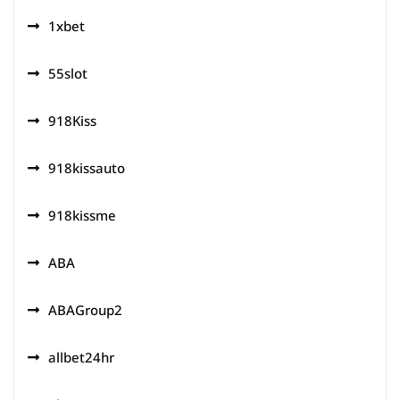
1xbet
55slot
918Kiss
918kissauto
918kissme
ABA
ABAGroup2
allbet24hr