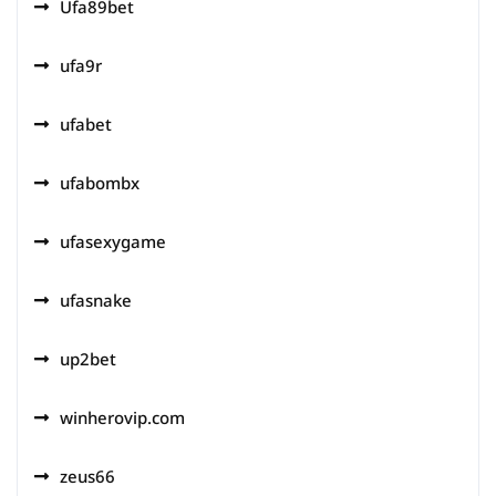
Ufa89bet
ufa9r
ufabet
ufabombx
ufasexygame
ufasnake
up2bet
winherovip.com
zeus66