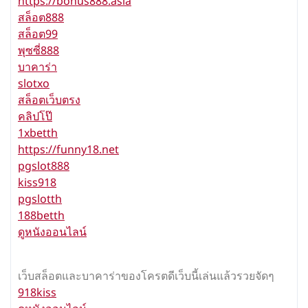
https://bonus888.asia
สล็อต888
สล็อต99
พุซซี่888
บาคาร่า
slotxo
สล็อตเว็บตรง
คลิปโป๊
1xbetth
https://funny18.net
pgslot888
kiss918
pgslotth
188betth
ดูหนังออนไลน์
เว็บสล็อตและบาคาร่าของโครตดีเว็บนี้เล่นแล้วรวยจัดๆ
918kiss