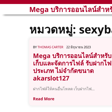
Skip
Mega บริการออนไลน์สำหรั
to
content
หมวดหมู่:
sexyb
BY
THOMAS CARTER
22 มิถุนายน 2023
Mega บริการออนไลน์สำหรั
เก็บและจัดการไฟล์ รับฝากไฟล
ประเภท ไม่จำกัดขนาด
akarslot127
ฝากไฟล์ให้คนอื่นโหลด เว็บฝากไฟ…
Read More