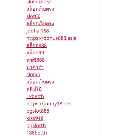
slot เว็บตรง
สล็อตเว็บตรง
slot66
สล็อตเว็บตรง
judhai168
https://bonus888.asia
สล็อต888
สล็อต99
พุซซี่888
บาคาร่า
slotxo
สล็อตเว็บตรง
คลิปโป๊
1xbetth
https://funny18.net
pgslot888
kiss918
pgslotth
188betth