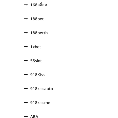
168สล็อต
188bet
188betth
1xbet
55slot
918Kiss
918kissauto
918kissme
ABA