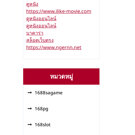
ดูหนัง
https://www.ilike-movie.com
ดูหนังออนไลน์
ดูหนังออนไลน์
บาคาร่า
สล็อตเว็บตรง
https://www.ngernn.net
หมวดหมู่
1688sagame
168pg
168slot