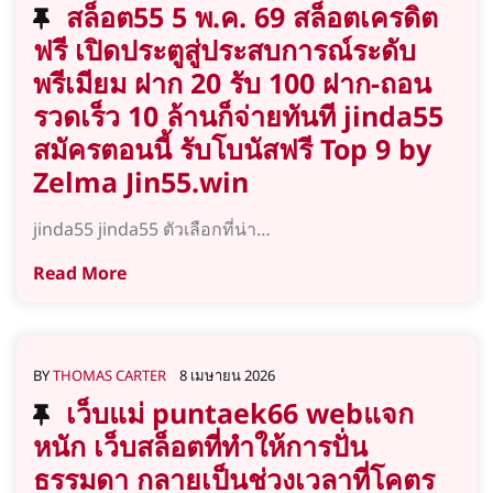
สล็อต55 5 พ.ค. 69 สล็อตเครดิต
ฟรี เปิดประตูสู่ประสบการณ์ระดับ
พรีเมียม ฝาก 20 รับ 100 ฝาก-ถอน
รวดเร็ว 10 ล้านก็จ่ายทันที jinda55
สมัครตอนนี้ รับโบนัสฟรี Top 9 by
Zelma Jin55.win
jinda55 jinda55 ตัวเลือกที่น่า…
Read More
BY
THOMAS CARTER
8 เมษายน 2026
เว็บแม่ puntaek66 webแจก
หนัก เว็บสล็อตที่ทำให้การปั่น
ธรรมดา กลายเป็นช่วงเวลาที่โคตร