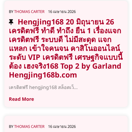
BY
THOMAS CARTER
16 เมษายน 2026
Hengjing168 20 มิถุนายน 26
เครดิตฟรี ทำดี ทำถึง ยืน 1 เรื่องแจก
เครดิตฟรี ระบบดี ไม่มีสะดุด แจก
แหลก เข้าใจคนจน คาสิโนออนไลน์
ระดับ VIP เครดิตฟรี เศรษฐกิจแบบนี้
ต้อง เฮงจริง168 Top 2 by Garland
Hengjing168b.com
เครดิตฟรี hengjing168 สล็อตเว็…
Read More
BY
THOMAS CARTER
16 เมษายน 2026