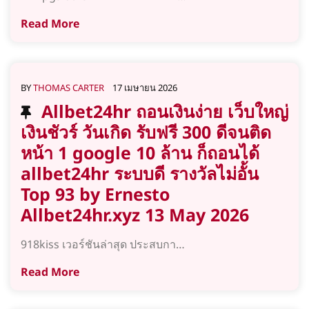
Read More
BY
THOMAS CARTER
17 เมษายน 2026
Allbet24hr ถอนเงินง่าย เว็บใหญ่
เงินชัวร์ วันเกิด รับฟรี 300 ดีจนติด
หน้า 1 google 10 ล้าน ก็ถอนได้
allbet24hr ระบบดี รางวัลไม่อั้น
Top 93 by Ernesto
Allbet24hr.xyz 13 May 2026
918kiss เวอร์ชันล่าสุด ประสบกา…
Read More