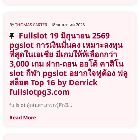
BY
THOMAS CARTER
18 พฤษภาคม 2026
Fullslot 19 มิถุนายน 2569
pgslot การเงินมั่นคง เหมาะลงทุน
ที่สุดในเอเชีย มีเกมให้ห้เลือกกว่า
3,000 เกม ฝาก-ถอน ออโต้ คาสิโน
slot กีฬา pgslot อยากใจฟูต้อง ฟลู
สล็อต Top 16 by Derrick
fullslotpg3.com
fullslot ผู้เล่นสามารถรู้สึกถึ…
Read More