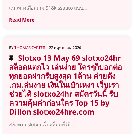
แนวทางเลือกเกม 918kissauto แบบ…
Read More
BY
THOMAS CARTER
27 พฤษภาคม 2026
Slotxo 13 May 69 slotxo24hr
สล็อตแตกไว เล่นง่าย ใครๆก็บอกต่อ
ทุกยอดฝากรับสูงสุด 1ล้าน ค่ายดัง
เกมเล่นง่าย เงินในเป๋าเหงา เว็บเรา
ช่วยได้ slotxo24hr สมัครวันนี้ รับ
ความคุ้มค่าก่อนใคร Top 15 by
Dillon slotxo24hre.com
สล็อตxo slotxo เว็บสล็อตที่ได้…