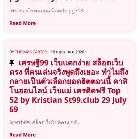
เพราะอะไรคนเล่นสล็อตกับ pg718 …
Read More
BY
THOMAS CARTER
18 พฤษภาคม 2026
เศรษฐี99 เว็บแตกง่าย สล็อตเว็บ
ตรง ที่คนเล่นจริงพูดถึงเยอะ ทำไมถึง
กลายเป็นตัวเลือกยอดฮิตตอนนี้ คาสิ
โนออนไลน์ เว็บแม่ เครดิตฟรี Top
52 by Kristian St99.club 29 July
69
Sretthi99 สล็อตเว็บไซต์ตรง กลั…
Read More