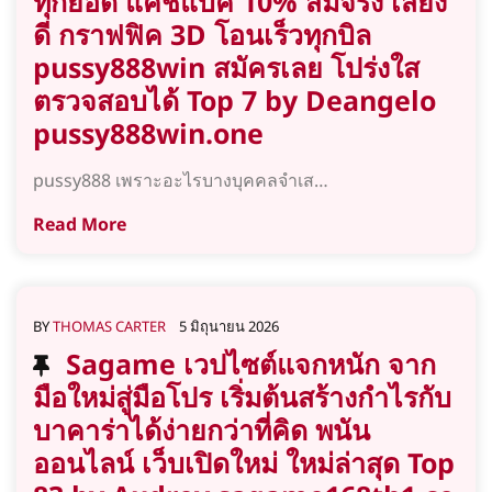
ทุกยอด แคชแบค 10% สมจริง เสียง
ดี กราฟฟิค 3D โอนเร็วทุกบิล
pussy888win สมัครเลย โปร่งใส
ตรวจสอบได้ Top 7 by Deangelo
pussy888win.one
pussy888 เพราะอะไรบางบุคคลจำเส…
Read More
BY
THOMAS CARTER
5 มิถุนายน 2026
Sagame เวปไซต์แจกหนัก จาก
มือใหม่สู่มือโปร เริ่มต้นสร้างกำไรกับ
บาคาร่าได้ง่ายกว่าที่คิด พนัน
ออนไลน์ เว็บเปิดใหม่ ใหม่ล่าสุด Top