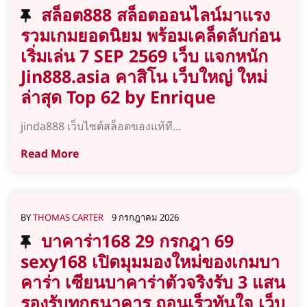
สล็อต888 สล็อตออนไลน์มาแรง
รวมเกมยอดนิยม พร้อมเคล็ดลับก่อน
เริ่มเล่น 7 SEP 2569 เว็บ แจกหนัก
Jin888.asia คาสิโน เว็บใหญ่ ใหม่
ล่าสุด Top 62 by Enrique
jinda888 เว็บไซต์สล็อตของแท้ที…
Read More
BY
THOMAS CARTER
9 กรกฎาคม 2026
บาคาร่า168 29 กรกฎา 69
sexy168 เปิดมุมมองใหม่ของเกมบา
คาร่า เซียนบาคาร่าตัวจริงรับ 3 แสน
รองรับทุกธนาคาร ถอนเร็วทันใจ เว็บ