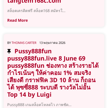
tangtem168c.com
สล็อตเครดิตฟรี สล็อต168 สมัครใ…
Read More
BY
THOMAS CARTER
13 พฤษภาคม 2026
Pussy888fun
pussy888fun.live 8 June 69
pussy888fun ช่องทาง สร้างรายได้
กำไรเน้นๆ ให้ค่าคอม 1% สมจริง
เสียงดี กราฟฟิค 3D 10 ล้าน ก็ถอน
ได้ พุซซี่888 ระบบดี รางวัลไม่อั้น
Top 14 by Luigi
Pussy888 เกมสล็อตโหลดไว ภาพชัด…