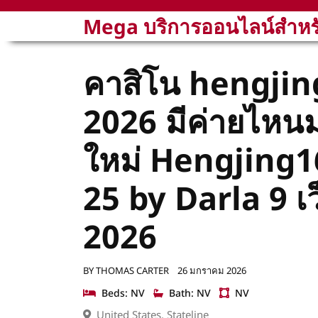
Skip
Mega บริการออนไลน์สำหรั
to
content
คาสิโน hengjin
2026 มีค่ายไหนม
ใหม่ Hengjing16
25 by Darla 9 เ
2026
BY
THOMAS CARTER
26 มกราคม 2026
Beds: NV
Bath: NV
NV
United States, Stateline