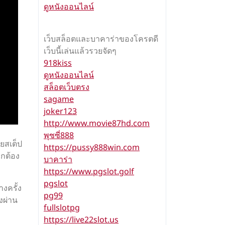
ดูหนังออนไลน์
เว็บสล็อตและบาคาร่าของโครตดี
เว็บนี้เล่นแล้วรวยจัดๆ
918kiss
ดูหนังออนไลน์
สล็อตเว็บตรง
sagame
joker123
http://www.movie87hd.com
พุซซี่888
ายสเต็ป
https://pussy888win.com
ูกต้อง
บาคาร่า
https://www.pgslot.golf
pgslot
งครั้ง
pg99
งผ่าน
fullslotpg
https://live22slot.us