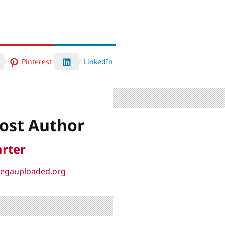
Pinterest
LinkedIn
ost Author
rter
egauploaded.org