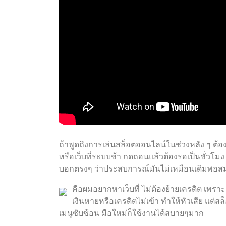
ถ้าพูดถึงการเล่นสล็อตออนไลน์ในช่วงหลัง ๆ ต้อง
หรือเว็บที่ระบบช้า กดถอนแล้วต้องรอเป็นชั่วโมง 
บอกตรงๆ ว่าประสบการณ์มันไม่เหมือนเดิมพอสมควร
คือผมอยากหาเว็บที่ ไม่ต้องย้ายเครดิต เพร
เงินหายหรือเครดิตไม่เข้า ทำให้หัวเสีย แต่ส
เมนูซับซ้อน มือใหม่ก็ใช้งานได้สบายๆมาก