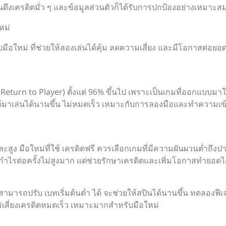
นดึงเครดิตมั่ว ๆ และข้อมูลส่วนตัวก็ได้รับการปกป้องอย่างเหมาะส
หม่
ับมือใหม่ ที่ช่วยให้ลองเล่นได้คุ้ม ลดความเสี่ยง และมีโอกาสต่อย
Return to Player) ตั้งแต่ 96% ขึ้นไป เพราะเป็นเกมที่ออกแบบมาใ
่ได้มาเล่นได้นานขึ้น ไม่หมดเร็ว เหมาะกับการลองมือและทำความเข
สูง มือใหม่ที่ใช้ เครดิตฟรี ควรเลือกเกมที่มีความผันผวนต่ำถึงป
กำไรต่อครั้งไม่สูงมาก แต่ช่วยรักษาเครดิตและเพิ่มโอกาสทำยอดได
ามารถปรับ เบทเริ่มต้นต่ำ ได้ จะช่วยให้สปินได้นานขึ้น ทดลองฟีเ
่เสี่ยงเครดิตหมดเร็ว เหมาะมากสำหรับมือใหม่