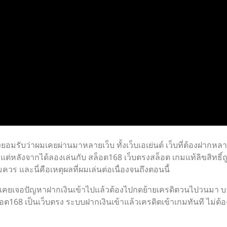
ยอมรับว่าผมเคยผ่านมาหลายเว็บ ทั้งเว็บเอเย่นต์ เว็บที่ต้องฝากหล
แต่หลังจากได้ลองเล่นกับ สล็อต168 เว็บตรงสล็อต เกมแท้ลิขสิทธิ์ถ
 และนี่คือเหตุผลที่ผมเล่นต่อเนื่องจนถึงตอนนี้
าะเคยเจอปัญหาฝากเงินเข้าไปแล้วต้องไปกดย้ายเครดิตวนไปวนมา บา
ล็อต168 เป็นเว็บตรง ระบบฝากเงินเข้าแล้วเครดิตเข้าเกมทันที ไม่ต้อ