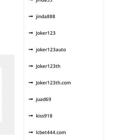
jinda888
Joker123
joker123auto
Joker123th
Joker123th.com
juad69
kiss918
lcbet444.com