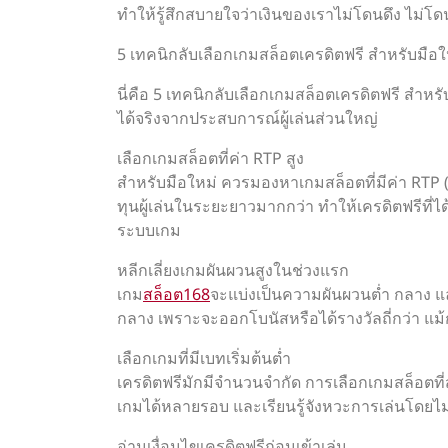
ทำให้รู้สึกสบายใจว่าเงินของเราไม่โดนดึง ไม่โด
5 เทคนิกลับเลือกเกมสล็อตเครดิตฟรี สำหรับมือใ
นี่คือ 5 เทคนิกลับเลือกเกมสล็อตเครดิตฟรี สำหร
ได้จริงจากประสบการณ์ผู้เล่นส่วนใหญ่
เลือกเกมสล็อตที่ค่า RTP สูง
สำหรับมือใหม่ ควรมองหาเกมสล็อตที่มีค่า RTP (
ทุนผู้เล่นในระยะยาวมากกว่า ทำให้เครดิตฟรีที
ระบบเกม
หลีกเลี่ยงเกมผันผวนสูงในช่วงแรก
เกม
สล็อต168
จะแบ่งเป็นความผันผวนต่ำ กลาง และ
กลาง เพราะจะออกโบนัสหรือได้รางวัลถี่กว่า แม้
เลือกเกมที่มีเบทเริ่มต้นต่ำ
เครดิตฟรีมักมีจำนวนจำกัด การเลือกเกมสล็อตที่ส
เกมได้หลายรอบ และเรียนรู้จังหวะการเล่นโดยไม
อ่านเงื่อนไขเครดิตฟรีก่อนเข้าเล่น