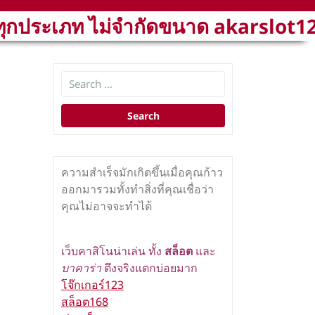
ทุกประเภท ไม่จำกัดขนาด akarslot1
ความสำเร็จมักเกิดขึ้นเมื่อคุณก้าว
ออกมารวมทั้งทำสิ่งที่คุณเชื่อว่า
คุณไม่อาจจะทำได้
เว็บคาสิโนน่าเล่น ทั้ง
สล็อต
และ
บาคาร่า
ตึงจริงแตกบ่อยมาก
โจ๊กเกอร์123
สล็อต168