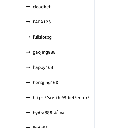
cloudbet
FAFA123
fullslotpg
gaojing888
happy168
hengjing168
https://sretthi99.bet/enter/
hydra888 สล็อต
jinda55