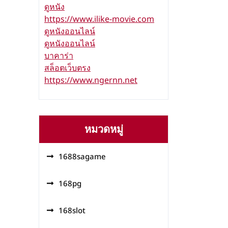
ดูหนัง
https://www.ilike-movie.com
ดูหนังออนไลน์
ดูหนังออนไลน์
บาคาร่า
สล็อตเว็บตรง
https://www.ngernn.net
หมวดหมู่
1688sagame
168pg
168slot