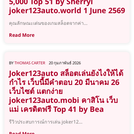
5,000 Top 51 by Sherryl
joker123auto.world 1 June 2569
คุณลักษณะเด่นของเกมสล็อตจากค่า…
Read More
BY
THOMAS CARTER
20 กุมภาพันธ์ 2026
Joker123auto สล็อตเล่นยังไงให้ได้
กำไร เว็บนี้มีคำตอบ 20 มีนาคม 26
เว็บไซต์ แตกง่าย
joker123auto.mobi คาสิโน เว็บ
แม่ เครดิตฟรี Top 41 by Bea
รีวิวประสบการณ์การเล่น joker12…
Read More