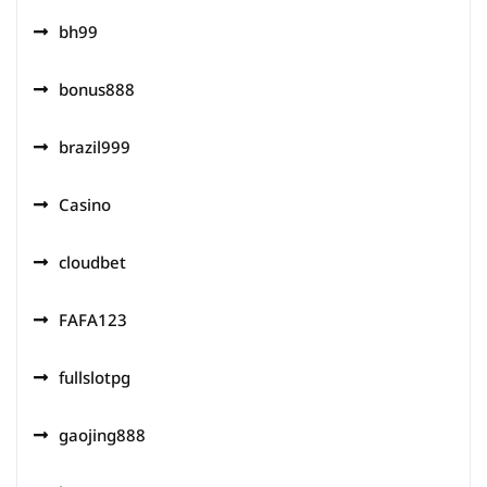
bh99
bonus888
brazil999
Casino
cloudbet
FAFA123
fullslotpg
gaojing888