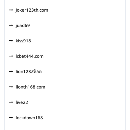
Joker123th.com
juad69
kiss918
lcbet444.com
lion123สล็อต
lionth168.com
live22
lockdown168