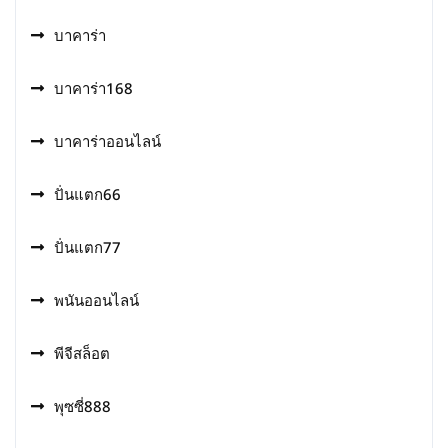
บาคาร่า
บาคาร่า168
บาคาร่าออนไลน์
ปั่นแตก66
ปั่นแตก77
พนันออนไลน์
พีจีสล็อต
พุซซี่888