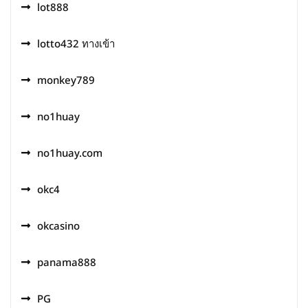
lot888
lotto432 ทางเข้า
monkey789
no1huay
no1huay.com
okc4
okcasino
panama888
PG