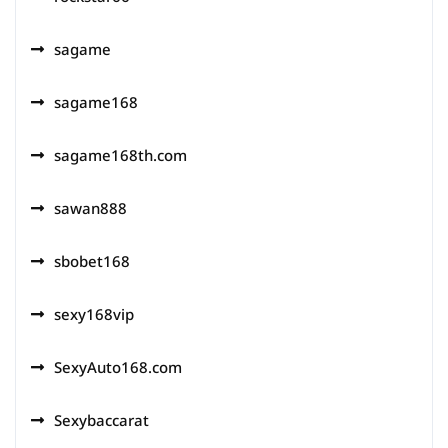
sagame
sagame168
sagame168th.com
sawan888
sbobet168
sexy168vip
SexyAuto168.com
Sexybaccarat