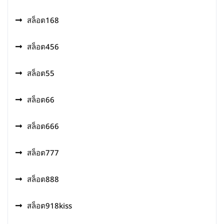
สล็อต168
สล็อต456
สล็อต55
สล็อต66
สล็อต666
สล็อต777
สล็อต888
สล็อต918kiss