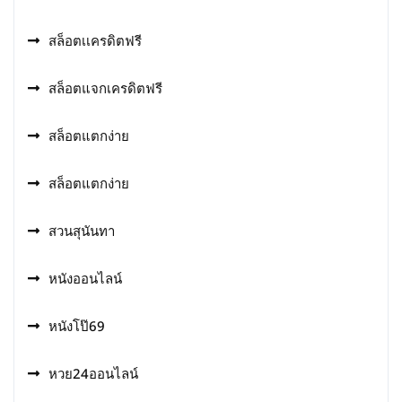
สล็อตเเครดิตฟรี
สล็อตแจกเครดิตฟรี
สล็อตแตกง่าย
สล็อตแตกง่าย
สวนสุนันทา
หนังออนไลน์
หนังโป๊69
หวย24ออนไลน์