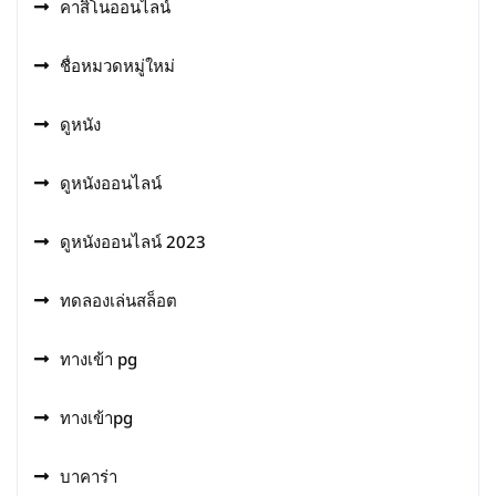
คาสิโนออนไลน์
ชื่อหมวดหมู่ใหม่
ดูหนัง
ดูหนังออนไลน์
ดูหนังออนไลน์ 2023
ทดลองเล่นสล็อต
ทางเข้า pg
ทางเข้าpg
บาคาร่า