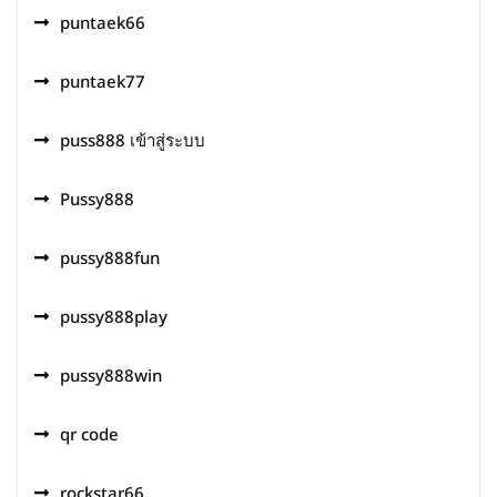
puntaek66
puntaek77
puss888 เข้าสู่ระบบ
Pussy888
pussy888fun
pussy888play
pussy888win
qr code
rockstar66