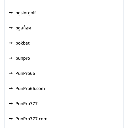
pgslotgolf
pgสล็อต
pokbet
punpro
PunPro66
PunPro66.com
PunPro777
PunPro777.com