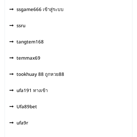
ssgame666 เข้าสู่ระบบ
ssru
tangtem168
temmax69
tookhuay 88 ถูกหวย88
ufa191 ทางเข้า
Ufa89bet
ufa9r