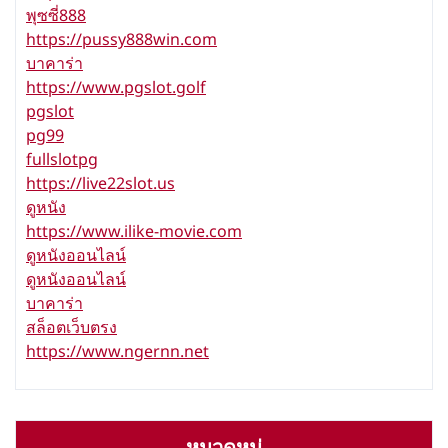
พุซซี่888
https://pussy888win.com
บาคาร่า
https://www.pgslot.golf
pgslot
pg99
fullslotpg
https://live22slot.us
ดูหนัง
https://www.ilike-movie.com
ดูหนังออนไลน์
ดูหนังออนไลน์
บาคาร่า
สล็อตเว็บตรง
https://www.ngernn.net
หมวดหมู่