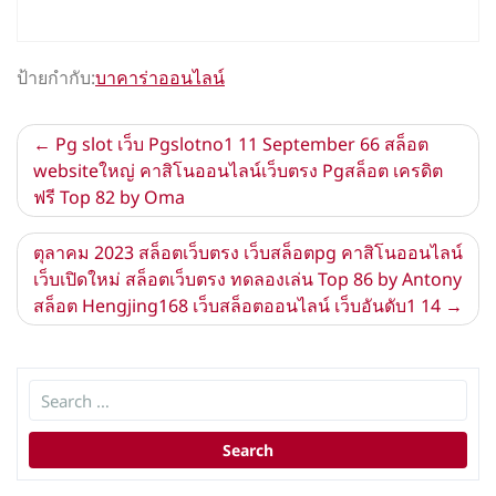
ป้ายกำกับ:
บาคาร่าออนไลน์
แนะแนว
Pg slot เว็บ Pgslotno1 11 September 66 สล็อต
websiteใหญ่ คาสิโนออนไลน์เว็บตรง Pgสล็อต เครดิต
เรื่อง
ฟรี Top 82 by Oma
ตุลาคม 2023 สล็อตเว็บตรง เว็บสล็อตpg คาสิโนออนไลน์
เว็บเปิดใหม่ สล็อตเว็บตรง ทดลองเล่น Top 86 by Antony
สล็อต Hengjing168 เว็บสล็อตออนไลน์ เว็บอันดับ1 14