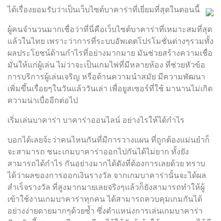
ได้เรื่องยอมรับว่าเป็นเว็บไซต์บาคาร่าที่เยี่ยมที่สุดในตอนนี้
ผู้คนจำนวนมากเชื่อว่าที่นี่คือเว็บไซต์บาคาร่าที่เหมาะสมที่สุด
แล้วในไทย เพราะว่าการที่ระบบอัพเดตโปรโมชั่นต่างๆรวมทั้ง
ผลประโยชน์ด้านกำไรที่อย่างมากมาย มันช่วยสร้างความเชื่อ
มั่นให้แก่ผู้เล่น ไม่ว่าจะเป็นเกมไพ่ที่มีหลายห้อง ที่ช่วยหัวข้อ
การบริการผู้เล่นเจริญ หรือด้านความนำสมัย มีความพัฒนา
เพิ่มขึ้นเรื่อยๆในวันแล้ววันเล่า เพื่อยูสเซอร์ที่ใช้ มานานไม่เกิด
ความน่าเบื่ออีกต่อไป
เริ่มเล่นบาคาร่า บาคาร่าออนไลน์ อย่างไรให้ได้กำไร
บอกได้เลยจ้ะว่าคนไหนกันที่มีการวางแผน ที่ถูกต้องแม่นยำก็
จะสามารถ ชนะเกมบาคาร่าออกไปกันได้ไม่ยาก ทั้งยัง
สามารถได้กำไร กันอย่างมากได้ดังที่ต้องการเลยด้วย ทราบ
ได้ว่าผลของการออกเงินรางวัล จากเกมบาคาร่านั้นจะได้ผล
สำเร็จรางวัล ที่สูงมากมายเลยจริงๆแล้วก็ยังสามารถทำให้ผู้
เข้าใช้งานเกมบาคาร่าทุกคน ได้สามารถควบคุมเกมกันได้
อย่างง่ายดายมากๆด้วยซ้ำ ซึ่งตำแหน่งการเล่นเกมบาคาร่า