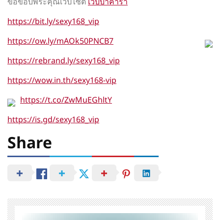
ขอขอบพระคุณเว็ปไซต์
เว็บบาคาร่า
https://bit.ly/sexy168_vip
https://ow.ly/mAOk50PNCB7
https://rebrand.ly/sexy168_vip
https://wow.in.th/sexy168-vip
https://t.co/ZwMuEGhltY
https://is.gd/sexy168_vip
Share