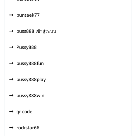
puntaek77
puss888 เข้าสู่ระบบ
Pussy888
pussy888fun
pussy888play
pussy888win
qr code
rockstar66