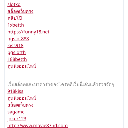
slotxo
สล็อตเว็บตรง
คลิปโป๊
1xbetth
https://funny18.net
pgslot888
kiss918
pgslotth
188betth
ดูหนังออนไลน์
เว็บสล็อตและบาคาร่าของโครตดีเว็บนี้เล่นแล้วรวยจัดๆ
918kiss
ดูหนังออนไลน์
สล็อตเว็บตรง
sagame
joker123
http://www.movie87hd.com