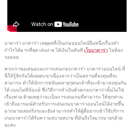
บาคาร่า บาคาร่า เหตุผลที่เป็นเกมออนไลน์ยืนหนึ่งเรื่องทำ
กำไรได้มากที่สุด เล่นง่าย ได้เงินในทันที
เว็บบาคาร่า
ไม่ต้อง
รอคอย
พวกเราขอเสนอแนะการเล่นเกมบาคาร่า บาคาร่าออนไลน์ ที่
นี่ให้รู้จักกันได้เลยคะขาเนื่องจากว่าเป็นสถานที่ลงทุนที่จะ
สามารถ ทำให้นักการพนันหลายๆคนกล้าที่จะเข้ามาลงทุนกัน
ได้ แบบไม่มีข้อแม้ ซึ่งวิธีการทำเงินด้วยเกมบาคาร่านั้นไม่ใช่
เรื่องห่วย ด้วยเหตุว่าจะเป็นการเล่นเกมที่สามารถ ให้ทุกท่าน
เข้าถึงอารมณ์สำหรับการเล่นเกมบาคาร่าออนไลน์ได้ง่ายขึ้น
มากมายเลยจริงๆและยังสามารถทำให้ผู้ที่อยากเข้าใช้บริการ
เกมบาคาร่าได้รับความสบายสบาย ที่มันถึงใจมากมายๆด้วย
นะคะ