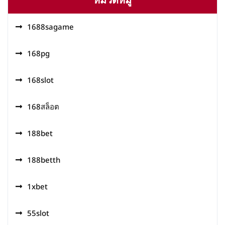
1688sagame
168pg
168slot
168สล็อต
188bet
188betth
1xbet
55slot