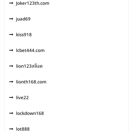
Joker123th.com
juad69
kiss918
lcbet444.com
lion123สล็อต
lionth168.com
live22
lockdown168
lot888