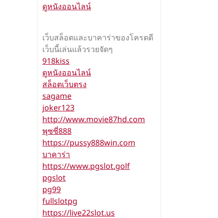
ดูหนังออนไลน์
เว็บสล็อตและบาคาร่าของโครตดี
เว็บนี้เล่นแล้วรวยจัดๆ
918kiss
ดูหนังออนไลน์
สล็อตเว็บตรง
sagame
joker123
http://www.movie87hd.com
พุซซี่888
https://pussy888win.com
บาคาร่า
https://www.pgslot.golf
pgslot
pg99
fullslotpg
https://live22slot.us