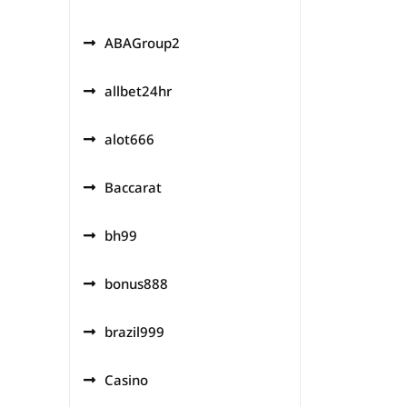
ABAGroup2
allbet24hr
alot666
Baccarat
bh99
bonus888
brazil999
Casino