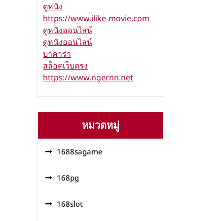
ดูหนัง
https://www.ilike-movie.com
ดูหนังออนไลน์
ดูหนังออนไลน์
บาคาร่า
สล็อตเว็บตรง
https://www.ngernn.net
หมวดหมู่
1688sagame
168pg
168slot