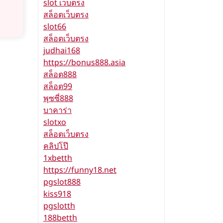
slot เว็บตรง
สล็อตเว็บตรง
slot66
สล็อตเว็บตรง
judhai168
https://bonus888.asia
สล็อต888
สล็อต99
พุซซี่888
บาคาร่า
slotxo
สล็อตเว็บตรง
คลิปโป๊
1xbetth
https://funny18.net
pgslot888
kiss918
pgslotth
188betth