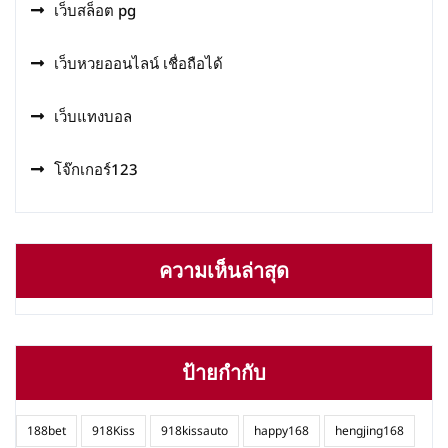
เว็บสล็อต pg
เว็บหวยออนไลน์ เชื่อถือได้
เว็บแทงบอล
โจ๊กเกอร์123
ความเห็นล่าสุด
ป้ายกำกับ
188bet
918Kiss
918kissauto
happy168
hengjing168