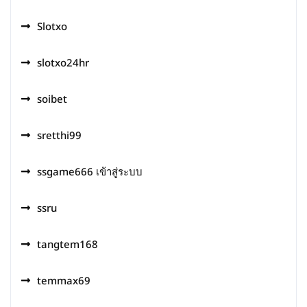
Slotxo
slotxo24hr
soibet
sretthi99
ssgame666 เข้าสู่ระบบ
ssru
tangtem168
temmax69