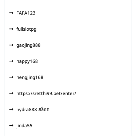
FAFA123
fullslotpg
gaojing888
happy168
hengjing168
https://sretthi99.bet/enter/
hydra888 สล็อต
jinda55