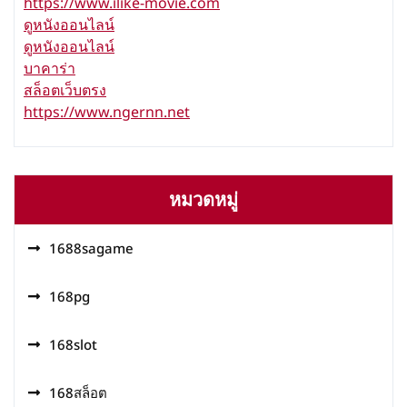
https://www.ilike-movie.com
ดูหนังออนไลน์
ดูหนังออนไลน์
บาคาร่า
สล็อตเว็บตรง
https://www.ngernn.net
หมวดหมู่
1688sagame
168pg
168slot
168สล็อต