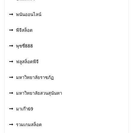
พนันออนไลน์
พีจีสล็อต
พุซซี่888
ฟลูสล็อตพีจี
มหาวิทยาลัยราชภัฏ
มหาวิทยาลัยสวนสุนันทา
มาเก๊า69
รวมเกมสล็อต