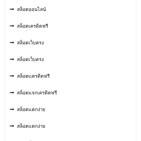
สล็อตออนไลน์
สล็อตเครดิตฟรี
สล็อตเว็บตรง
สล็อตเว็บตรง
สล็อตเเครดิตฟรี
สล็อตแจกเครดิตฟรี
สล็อตแตกง่าย
สล็อตแตกง่าย