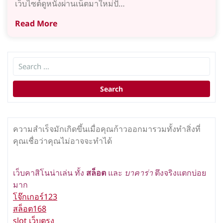
เว็บไซต์ดูหนังผ่านเน็ตมาใหม่ปั…
Read More
ความสำเร็จมักเกิดขึ้นเมื่อคุณก้าวออกมารวมทั้งทำสิ่งที่
คุณเชื่อว่าคุณไม่อาจจะทำได้
เว็บคาสิโนน่าเล่น ทั้ง
สล็อต
และ
บาคาร่า
ตึงจริงแตกบ่อย
มาก
โจ๊กเกอร์123
สล็อต168
slot เว็บตรง