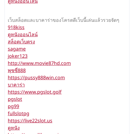
ดูหนังออนไลน์
เว็บสล็อตและบาคาร่าของโครตดีเว็บนี้เล่นแล้วรวยจัดๆ
918kiss
ดูหนังออนไลน์
สล็อตเว็บตรง
sagame
joker123
http://www.movie87hd.com
พุซซี่888
https://pussy888win.com
บาคาร่า
https://www.pgslot.golf
pgslot
pg99
fullslotpg
https://live22slot.us
ดูหนัง