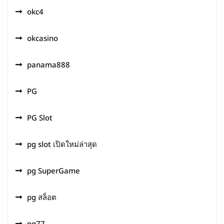
okc4
okcasino
panama888
PG
PG Slot
pg slot เปิดใหม่ล่าสุด
pg SuperGame
pg สล็อต
pg77