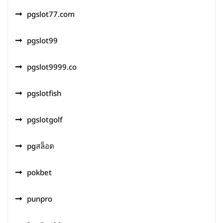
pgslot77.com
pgslot99
pgslot9999.co
pgslotfish
pgslotgolf
pgสล็อต
pokbet
punpro