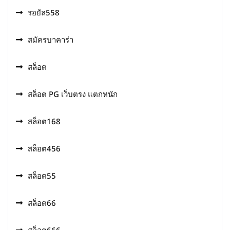
รอยัล558
สมัครบาคาร่า
สล็อต
สล็อต PG เว็บตรง แตกหนัก
สล็อต168
สล็อต456
สล็อต55
สล็อต66
สล็อต666