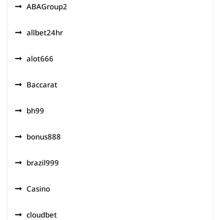
ABAGroup2
allbet24hr
alot666
Baccarat
bh99
bonus888
brazil999
Casino
cloudbet