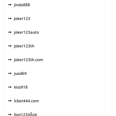
jinda888
Joker123
joker123auto
Joker123th
Joker123th.com
juad69
kiss918
lcbet444.com
lion123สล็อต