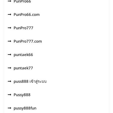
PunPro66
PunPro66.com
PunPro777
PunPro777.com
puntaek66
puntaek77
puss888 เข้าสู่ระบบ
Pussy888
pussy888fun