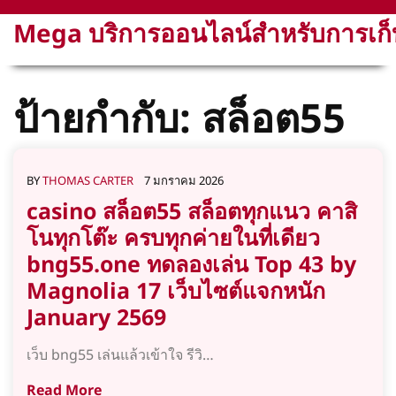
Skip
Mega บริการออนไลน์สำหรับการเก็
to
content
ป้ายกำกับ:
สล็อต55
BY
THOMAS CARTER
7 มกราคม 2026
casino สล็อต55 สล็อตทุกแนว คาสิ
โนทุกโต๊ะ ครบทุกค่ายในที่เดียว
bng55.one ทดลองเล่น Top 43 by
Magnolia 17 เว็บไซต์แจกหนัก
January 2569
เว็บ bng55 เล่นแล้วเข้าใจ รีวิ…
Read More