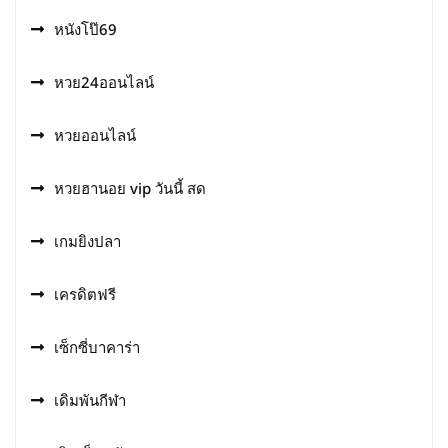
หนังโป๊69
หวย24ออนไลน์
หวยออนไลน์
หวยฮานอย vip วันนี้ สด
เกมยิงปลา
เครดิตฟรี
เซ็กซี่บาคาร่า
เดิมพันกีฬา