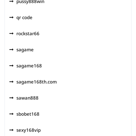
pussy888win
qr code
rockstar66
sagame
sagame168
sagame168th.com
sawan888
sbobet168
sexy168vip