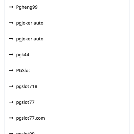
Pgheng99
pgjoker auto
pgjoker auto
pgk44
PGSlot
pgslot718
pgslot77
pgslot77.com
pgslot99