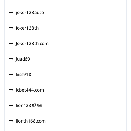
joker123auto
Joker123th
Joker123th.com
juad69
kiss918
lcbet444.com
lion123สล็อต
lionth168.com