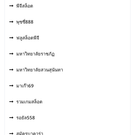
พีจีสล็อต
พุซซี่888
ฟลูสล็อตพีจี
มหาวิทยาลัยราชภัฏ
มหาวิทยาลัยสวนสุนันทา
มาเก๊า69
รวมเกมสล็อต
รอยัล558
สมัครบาคาร่า