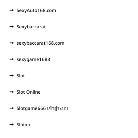
SexyAuto168.com
Sexybaccarat
sexybaccarat168.com
sexygame1688
Slot
Slot Online
Slotgame666 เข้าสู่ระบบ
Slotxo