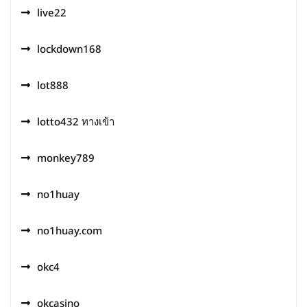
live22
lockdown168
lot888
lotto432 ทางเข้า
monkey789
no1huay
no1huay.com
okc4
okcasino