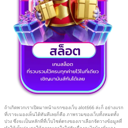
ถ้าเกิดพวกเราเปิดมาหน้าแรกของเว็บ alot666 ล่ะก็ อย่างแรก
ที่เราจะมองเห็นได้ทันทีเลยก็คือ ภาพรวมของเว็บทั้งหมดทั้ง
ปวง ซึ่งจะเป็นหลักที่ที่เว็บไซต์ตรงของเราเลือกจัดวางข้อมูลที่