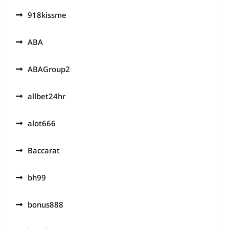
918kissme
ABA
ABAGroup2
allbet24hr
alot666
Baccarat
bh99
bonus888