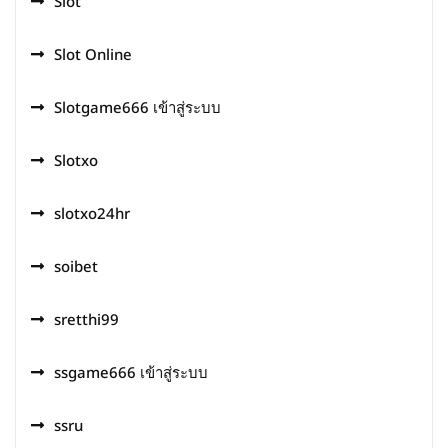
Slot
Slot Online
Slotgame666 เข้าสู่ระบบ
Slotxo
slotxo24hr
soibet
sretthi99
ssgame666 เข้าสู่ระบบ
ssru