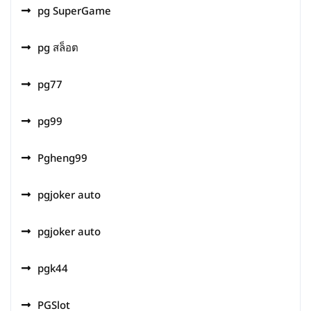
pg SuperGame
pg สล็อต
pg77
pg99
Pgheng99
pgjoker auto
pgjoker auto
pgk44
PGSlot