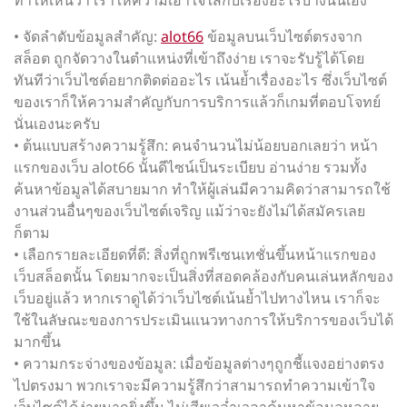
ทำให้เห็นว่า เราให้ความเอาใจใส่กับเรื่องอะไรบ้างนั่นเอง
• จัดลำดับข้อมูลสำคัญ:
alot66
ข้อมูลบนเว็บไซต์ตรงจาก
สล็อต ถูกจัดวางในตำแหน่งที่เข้าถึงง่าย เราจะรับรู้ได้โดย
ทันทีว่าเว็บไซต์อยากติดต่ออะไร เน้นย้ำเรื่องอะไร ซึ่งเว็บไซต์
ของเราก็ให้ความสำคัญกับการบริการแล้วก็เกมที่ตอบโจทย์
นั่นเองนะครับ
• ต้นแบบสร้างความรู้สึก: คนจำนวนไม่น้อยบอกเลยว่า หน้า
แรกของเว็บ alot66 นั้นดีไซน์เป็นระเบียบ อ่านง่าย รวมทั้ง
ค้นหาข้อมูลได้สบายมาก ทำให้ผู้เล่นมีความคิดว่าสามารถใช้
งานส่วนอื่นๆของเว็บไซต์เจริญ แม้ว่าจะยังไม่ได้สมัครเลย
ก็ตาม
• เลือกรายละเอียดที่ดี: สิ่งที่ถูกพรีเซนเทชั่นขึ้นหน้าแรกของ
เว็บสล็อตนั้น โดยมากจะเป็นสิ่งที่สอดคล้องกับคนเล่นหลักของ
เว็บอยู่แล้ว หากเราดูได้ว่าเว็บไซต์เน้นย้ำไปทางไหน เราก็จะ
ใช้ในลัษณะของการประเมินแนวทางการให้บริการของเว็บได้
มากขึ้น
• ความกระจ่างของข้อมูล: เมื่อข้อมูลต่างๆถูกชี้แจงอย่างตรง
ไปตรงมา พวกเราจะมีความรู้สึกว่าสามารถทำความเข้าใจ