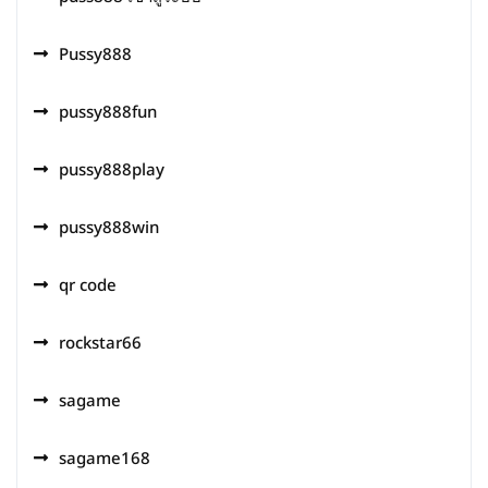
Pussy888
pussy888fun
pussy888play
pussy888win
qr code
rockstar66
sagame
sagame168