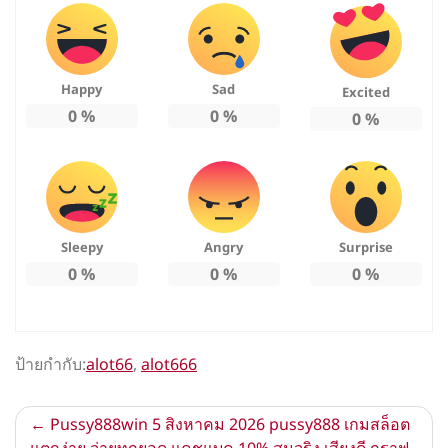
Happy
Sad
Excited
0
%
0
%
0
%
Sleepy
Angry
Surprise
0
%
0
%
0
%
ป้ายกำกับ:
alot66
,
alot666
แนะแนว
Pussy888win 5 สิงหาคม 2026 pussy888 เกมสล็อต