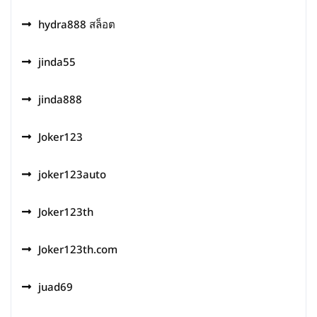
hydra888 สล็อต
jinda55
jinda888
Joker123
joker123auto
Joker123th
Joker123th.com
juad69