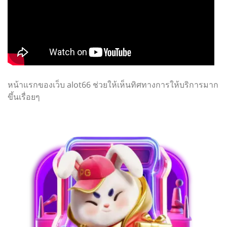
หน้าแรกของเว็บ alot66 ช่วยให้เห็นทิศทางการให้บริการมาก
ขึ้นเรื่อยๆ