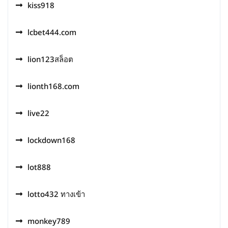
kiss918
lcbet444.com
lion123สล็อต
lionth168.com
live22
lockdown168
lot888
lotto432 ทางเข้า
monkey789