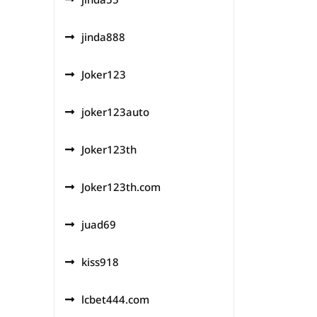
jinda888
Joker123
joker123auto
Joker123th
Joker123th.com
juad69
kiss918
lcbet444.com