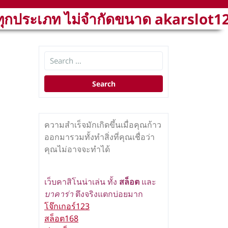
ทุกประเภท ไม่จำกัดขนาด akarslot1
ความสำเร็จมักเกิดขึ้นเมื่อคุณก้าว
ออกมารวมทั้งทำสิ่งที่คุณเชื่อว่า
คุณไม่อาจจะทำได้
เว็บคาสิโนน่าเล่น ทั้ง
สล็อต
และ
บาคาร่า
ตึงจริงแตกบ่อยมาก
โจ๊กเกอร์123
สล็อต168