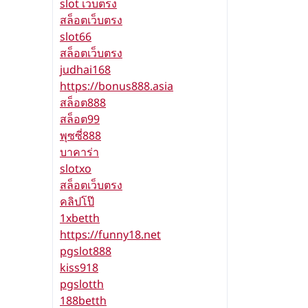
slot เว็บตรง
สล็อตเว็บตรง
slot66
สล็อตเว็บตรง
judhai168
https://bonus888.asia
สล็อต888
สล็อต99
พุซซี่888
บาคาร่า
slotxo
สล็อตเว็บตรง
คลิปโป๊
1xbetth
https://funny18.net
pgslot888
kiss918
pgslotth
188betth