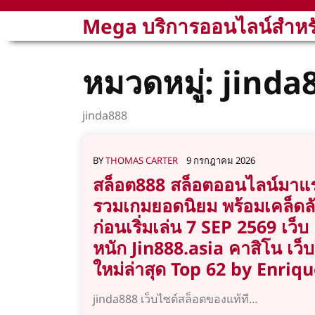
Skip
Mega บริการออนไลน์สำหรั
to
content
หมวดหมู่:
jinda
jinda888
BY
THOMAS CARTER
9 กรกฎาคม 2026
สล็อต888 สล็อตออนไลน์มาแ
รวมเกมยอดนิยม พร้อมเคล็ดล
ก่อนเริ่มเล่น 7 SEP 2569 เว็
หนัก Jin888.asia คาสิโน เว็
ใหม่ล่าสุด Top 62 by Enriq
jinda888 เว็บไซต์สล็อตของแท้ที…