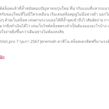
บไซต์สล็อตแล้วที่ล้ำสมัยตอบปัญหาคนรุ่นใหม่ ที่มากับแบบที่แหวกแน
ผัสกับของใหม่ที่ไม่มีใครเหมือน เริ่มเล่นสล็อตpgไม่มีอย่างต่ำ บอกไ
ๆ ด้วยเว็บสล็อต เล่นผ่านระบบออโต้ที่ล้ำยุคเข้าถึงไวสัมผัสง่าย กา
ากมากยิ่งทำเงินได้ไว เล่นเว็บไซต์สล็อตตรงจำเป็นต้องมองอะไรบ้าง แ
จง่ายยิ่งขึ้นกว่าเดิมอย่างไม่ต้องสงสัย
2slot.pro 7 กุมภา 2567 Jeremiah คาสิโน สล็อตเครดิตฟรีมาแรงที
นัก