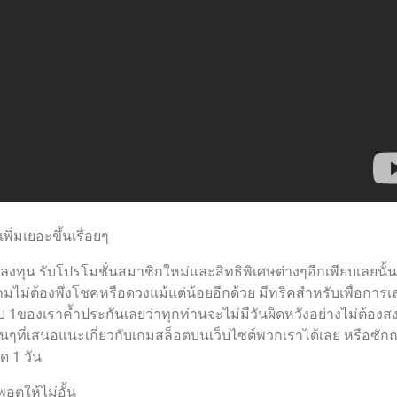
ิ่มเยอะขึ้นเรื่อยๆ
ลงทุน รับโปรโมชั่นสมาชิกใหม่และสิทธิพิเศษต่างๆอีกเพียบเลยนั้น
ถมไม่ต้องพึ่งโชคหรือดวงแม้แต่น้อยอีกด้วย มีทริคสำหรับเพื่อการเ
บ 1ของเราค้ำประกันเลยว่าทุกท่านจะไม่มีวันผิดหวังอย่างไม่ต้องสง
นๆที่เสนอแนะเกี่ยวกับเกมสล็อตบนเว็บไซต์พวกเราได้เลย หรือซัก
 1 วัน
อตให้ไม่อั้น