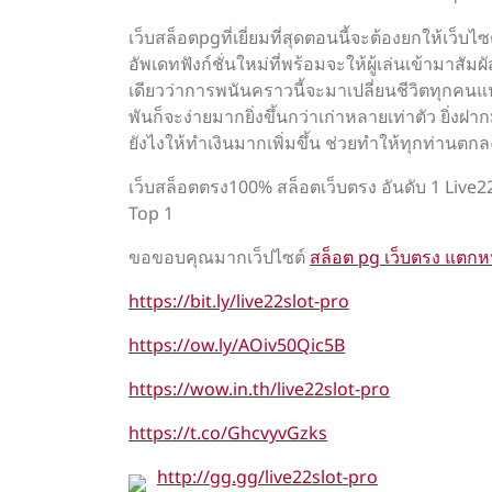
เว็บสล็อตpgที่เยี่ยมที่สุดตอนนี้จะต้องยกให้เว็
อัพเดทฟังก์ชั่นใหม่ที่พร้อมจะให้ผู้เล่นเข้ามาสัม
เดียวว่าการพนันคราวนี้จะมาเปลี่ยนชีวิตทุกคนแน่
พันก็จะง่ายมากยิ่งขึ้นกว่าเก่าหลายเท่าตัว ยิ่งฝ
ยังไงให้ทำเงินมากเพิ่มขึ้น ช่วยทำให้ทุกท่านตกลงใ
เว็บสล็อตตรง100% สล็อตเว็บตรง อันดับ 1 Live2
Top 1
ขอขอบคุณมากเว็ปไซต์
สล็อต pg เว็บตรง แตกห
https://bit.ly/live22slot-pro
https://ow.ly/AOiv50Qic5B
https://wow.in.th/live22slot-pro
https://t.co/GhcvyvGzks
http://gg.gg/live22slot-pro