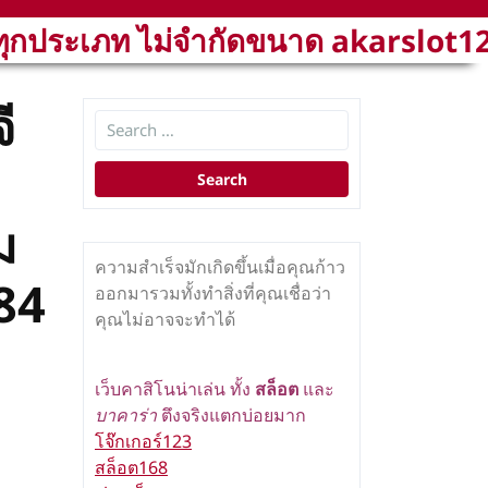
ทุกประเภท ไม่จำกัดขนาด akarslot1
ี
ม
ความสำเร็จมักเกิดขึ้นเมื่อคุณก้าว
 84
ออกมารวมทั้งทำสิ่งที่คุณเชื่อว่า
คุณไม่อาจจะทำได้
เว็บคาสิโนน่าเล่น ทั้ง
สล็อต
และ
บาคาร่า
ตึงจริงแตกบ่อยมาก
โจ๊กเกอร์123
สล็อต168