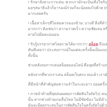
• รักษาจังหวะการเล่น: พวกเรามักจะบันเทิงใจกับ
มอๆสมาธิแล้วก็อารมณ์ร่วมก็จะน้อยลงไปด้วย ประ
มากเลยครับ
• เนื้อหาเล็กๆที่ไม่สมควรมองข้าม: บางที สิ่งที่ทำ
มากกว่า ดังเช่นว่า ความรวดเร็ว ความชัดเจน หร
หายไปมีผลแน่นอน
• รับรู้บรรยากาศโดยรวมได้มากกว่า:
สล็อต
ถึงแม
ทันทีเลยว่า ประสบการณ์ในแต่ละครั้งนั้นเป็นแบ
ทั้งนั้น
ช่วงหลังจบการเล่นสล็อตออนไลน์ คือจุดที่สร้
หลังจากที่พวกเราเล่น สล็อตเว็บตรง จบแล้ว เรามัก
ที่มีหน้าที่สำคัญต่อความจำในระยะยาว บ่อยครั้งเร
• ภาพจำท้ายที่สุดส่งผลต่อการตัดสินใจถัดไป: 
นั้น หากช่วงท้ายเกมลื่นไหล ไม่มีขัดข้อง ไม่มีค้
มันจะมีผลกระทบในการตัดสินใจในครั้งถัดไปด้วย