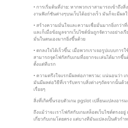
• การเริ่มต้นที่ง่าย: หากพวกเราสามารถเข้าถึงสิ่
งานฟังก์ชันต่างๆบนเว็บได้อย่างเร็ว มันก็จะมีผ
• สร้างความมั่นใจและความเชื่อมั่นมากยิ่งกว่าที่
และก็เมื่อข้อมูลจากเว็บไซต์นั่นถูกจัดวางอย่างเ
มั่นในตนเองมากยิ่งขึ้นด้วย
• ตกลงใจได้เร็วขึ้น: เมื่อพวกเราเจอรูปแบบการ
สามารถจุดโฟกัสกับเกมที่อยากจะเล่นได้มากขึ้นด้
ตั้งแต่ทีแรก
• ความตรึงใจแรกมีผลต่อภาพรวม: แน่นอนว่า เกมสล็
มันมีผลต่อวิธีที่เรารับทราบสิ่งต่างๆถัดจากนั้นด
เรื่อยๆ
สิ่งที่เกิดขึ้นรอบตัวเกม pgslot เปลี่ยนแปลงอารม
ถึงแม้ว่าจะเราโฟกัสกับเกมสล็อตเว็บไซต์ตรงอยู่ แ
เกี่ยวกับเกมโดยตรง แต่บางทีมันแปลงเป็นตัวกำหน