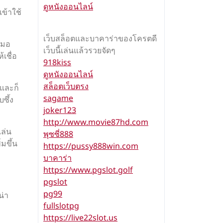
ดูหนังออนไลน์
เข้าใช้
เว็บสล็อตและบาคาร่าของโครตดี
เสมอ
เว็บนี้เล่นแล้วรวยจัดๆ
เชื่อ
918kiss
ดูหนังออนไลน์
สล็อตเว็บตรง
 และก็
sagame
ซึ้ง
joker123
http://www.movie87hd.com
เล่น
พุซซี่888
มขึ้น
https://pussy888win.com
บาคาร่า
https://www.pgslot.golf
pgslot
pg99
น่า
fullslotpg
https://live22slot.us