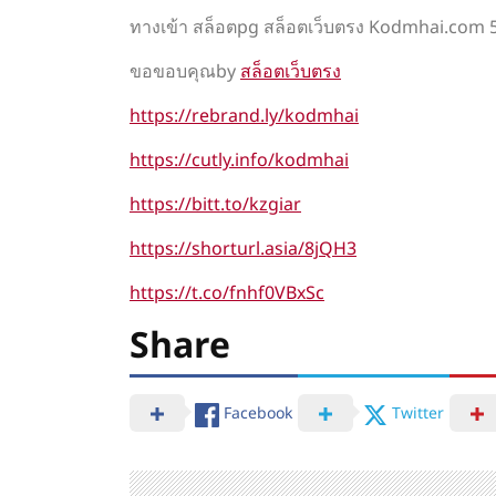
ทางเข้า สล็อตpg สล็อตเว็บตรง Kodmhai.com 5 
ขอขอบคุณby
สล็อตเว็บตรง
https://rebrand.ly/kodmhai
https://cutly.info/kodmhai
https://bitt.to/kzgiar
https://shorturl.asia/8jQH3
https://t.co/fnhf0VBxSc
Share
Facebook
Twitter