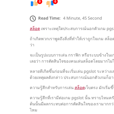
0
0
Read Time:
4 Minute, 45 Second
สล็อต
เพราะเหตุใดประสบการณ์นอกตัวเกม pgslot
ถ้าเกิดพวกเราพูดถึงสิ่งที่ทำให้เราถูกใจเกม สล
ว่า
จะเป็นรูปแบบการเล่น กราฟิก หรือระบบข้างใ
เลยว่า การตัดสินใจของคนเล่นสล็อตโดยมากไม่ได้
หลายทีเกิดขึ้นก่อนที่จะเริ่มเล่น pgslot ระหว่าง
ด้วยเหตุผลดังกล่าว ประสบการณ์นอกตัวเกมก็อา
ความรู้สึกสำหรับการเล่น
สล็อต
เว็บตรง มักเริ่มข
ความรู้สึกที่เรามีต่อเกม pgslot นั้น ทราบไหมครั
ต้นนั้นมีผลกระทบต่อการตัดสินใจของเรามากกว่าที่
ไหม