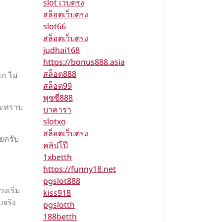
slot เว็บตรง
สล็อตเว็บตรง
slot66
สล็อตเว็บตรง
judhai168
https://bonus888.asia
สล็อต888
ก ไม่
สล็อต99
พุซซี่888
จะทราบ
บาคาร่า
slotxo
สล็อตเว็บตรง
ลยครับ
คลิปโป๊
1xbetth
https://funny18.net
pgslot888
งเริ่ม
kiss918
บจริง
pgslotth
188betth