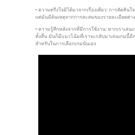
• ความตรึงใจมิได้มาจากเรื่องเดียว: การตัดสินใจ
แต่มันมีต้นเหตุจากการสะสมของรายละเอียดต่าง
• ความรู้สึกหลังจากที่มีการใช้งาน: หากเราเล่
ทั้งสิ้น มันก็มีแนวโน้มที่เราจะกลับมาเล่นเกมน
สำหรับในการเลือกเกมนั่นเอง