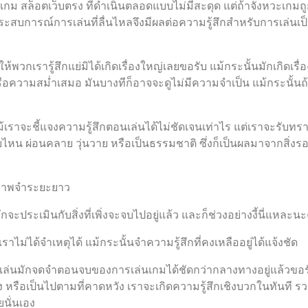
เกม สล็อตเว็บตรง ที่ดำเนินตลอดแบบไม่มีสะดุด แต่ถ้าจังหวะเกมถู
สบการณ์การเล่นที่ลื่นไหลจึงมีผลต่อความรู้สึกสำหรับการเล่นเป
ให้พวกเรารู้สึกแย่มิได้เกิดเรื่องใหญ่เลยขอรับ แม้กระนั้นมักเกิดเรื่
ือความสม่ำเสมอ มันบางทีก็อาจจะดูไม่มีความจำเป็น แม้กระนั้นถ้
้เราจะชี้แจงความรู้สึกตอนเล่นได้ไม่ชัดเจนเท่าไร แต่เราจะรับทร
บไหน ผ่อนคลาย วุ่นวาย หรือเป็นธรรมชาติ ซึ่งก็เป็นผลมาจากสิ่งร
างภาพจำระยะยาว
จะประเมินกับสิ่งที่เพิ่งจะจบไปอยู่แล้ว และก็ช่วงอย่างงี้นี่แหละน
าไม่ได้จำเหตุได้ แม้กระนั้นจำความรู้สึกที่คงเหลืออยู่ได้แจ้งชัด
คนเล่นมักจดจำตอนจบของการเล่นเกมได้ชัดกว่ากลางทางอยู่แล้วขอรั
าง หรือเป็นไปตามที่คาดหวัง เราจะเกิดความรู้สึกเชิงบวกในทันที รว
นั่นเอง