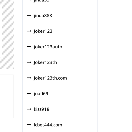
jinda888
Joker123
joker123auto
Joker123th
Joker123th.com
juad69
kiss918
lcbet444.com