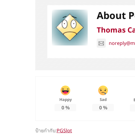
About P
Thomas Ca
noreply@m
Happy
Sad
0
%
0
%
ป้ายกำกับ:
PGSlot