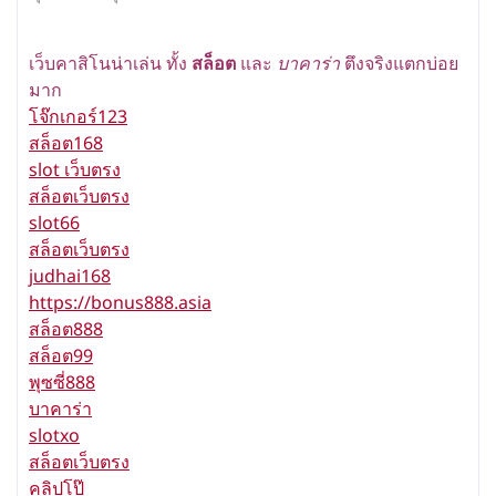
เว็บคาสิโนน่าเล่น ทั้ง
สล็อต
และ
บาคาร่า
ตึงจริงแตกบ่อย
มาก
โจ๊กเกอร์123
สล็อต168
slot เว็บตรง
สล็อตเว็บตรง
slot66
สล็อตเว็บตรง
judhai168
https://bonus888.asia
สล็อต888
สล็อต99
พุซซี่888
บาคาร่า
slotxo
สล็อตเว็บตรง
คลิปโป๊