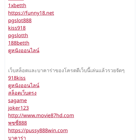
1xbetth
https://funny18.net
pgslot888
kiss918
pgslotth
188betth
ดูหนังออนไลน์
เว็บสล็อตและบาคาร่าของโครตดีเว็บนี้เล่นแล้วรวยจัดๆ
918kiss
ดูหนังออนไลน์
สล็อตเว็บตรง
sagame
joker123
http://www.movie87hd.com
พุซซี่888
https://pussy888win.com
บาคาร่า