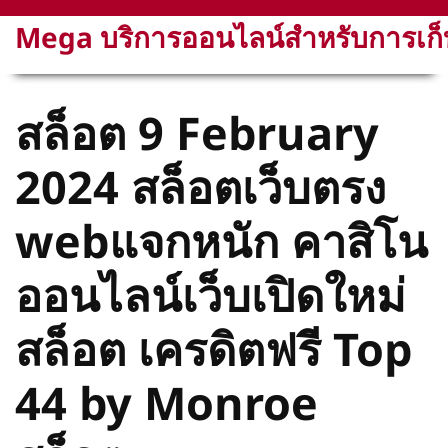
Skip
Mega บริการออนไลน์สำหรับการเก็
to
content
สล็อต 9 February
2024 สล็อตเว็บตรง
webแจกหนัก คาสิโน
ออนไลน์เว็บเปิดใหม่
สล็อต เครดิตฟรี Top
44 by Monroe