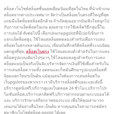
สล็อต เว็บไซต์สล็อตชั้นยอดเยี่ยมนิยมที่สุดในไทย ที่นำเข้าเกม
สล็อตจากต่างประเทศมาก จัดว่าเป็นสล็อตเว็บตรงที่ใหญ่ที่สุด
แถมมีแจ็คพ็อตสล็อตอีกด้วย ถ้าเกิดคุณอยากบันเทิงใจสนุกไป
กับการล่าแจ็คพ็อตในเกม คุณสามารถใช้เคล็ดวิธีกลุ่มนี้ใน
การเล่นได้ ดังต่อไปนี้ เลือกเล่นเกมpgslotที่มีเปอร์เซ็นการ
แจกแจ็คพ็อตสูง, ใช้โหมดสล็อตทดลองสำหรับเพื่อการแทง
สล็อตเว็บตรงหลายต้นแบบ, เขียนบันทึกสถิติสล็อตที่ระบบนิยม
แตกสูงที่สุด,
สล็อตเว็บตรง
ใช้โหมดแทงต่ำสำหรับในการแทง
สล็อตรูปแบบเดิมๆไปๆมาๆ,ใช้โหมดแทงสูงสำหรับการแทง
สล็อตแบบเป็นจริงเป็นจัง,บริหารจัดการเงินที่ใช้เพื่อสำหรับใน
การเล่นสล็อต รวมทั้ง อดทนและก็หมั่นศึกษารูปแบบสล็อตที่
นิยมแตกใหม่ๆเป็นต้น แม้คุณสนใจต้องการเล่นสล็อตใน
เว็บpgslotของพวกเรา เรามีบริการสล็อตดีๆเยอะแยะดังนี้
บริการดูหนังฟรี,บริการดูแลเว็บตลอด 24 ชั่วโมง,บริการโปร
โมชั่นสล็อต,บริการเครดิตฟรี,บริการฝากถอนผ่านระบบออโต้
และ บริการรักษาเสถียรภาพของระบบ เพื่อให้คุณสามารถ
เล่นเกมได้อย่างลื่นไหล เป็นต้น หากคุณสนใจสามารถสมัคร
สมาชิกเว็บไซต์สล็อต pgslot ได้เลย