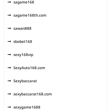
sagame168
sagame168th.com
sawan888
sbobet168
sexy168vip
SexyAuto168.com
Sexybaccarat
sexybaccarat168.com
sexygame1688