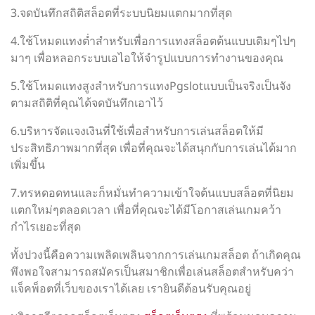
3.จดบันทึกสถิติสล็อตที่ระบบนิยมแตกมากที่สุด
4.ใช้โหมดแทงต่ำสำหรับเพื่อการแทงสล็อตต้นแบบเดิมๆไปๆ
มาๆ เพื่อหลอกระบบเอไอให้จำรูปแบบการทำงานของคุณ
5.ใช้โหมดแทงสูงสำหรับการแทงPgslotแบบเป็นจริงเป็นจัง
ตามสถิติที่คุณได้จดบันทึกเอาไว้
6.บริหารจัดแจงเงินที่ใช้เพื่อสำหรับการเล่นสล็อตให้มี
ประสิทธิภาพมากที่สุด เพื่อที่คุณจะได้สนุกกับการเล่นได้มาก
เพิ่มขึ้น
7.ทรหดอดทนและก็หมั่นทำความเข้าใจต้นแบบสล็อตที่นิยม
แตกใหม่ๆตลอดเวลา เพื่อที่คุณจะได้มีโอกาสเล่นเกมคว้า
กำไรเยอะที่สุด
ทั้งปวงนี้คือความเพลิดเพลินจากการเล่นเกมสล็อต ถ้าเกิดคุณ
พึงพอใจสามารถสมัครเป็นสมาชิกเพื่อเล่นสล็อตสำหรับคว่า
แจ็คพ็อตที่เว็บของเราได้เลย เรายินดีต้อนรับคุณอยู่