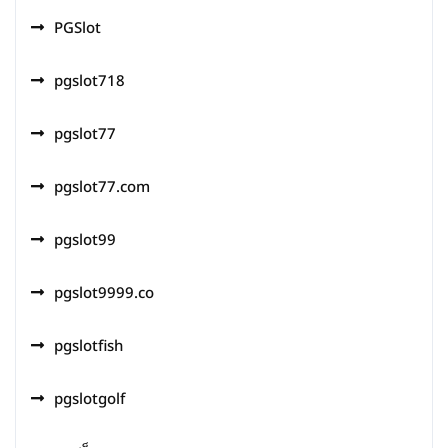
PGSlot
pgslot718
pgslot77
pgslot77.com
pgslot99
pgslot9999.co
pgslotfish
pgslotgolf