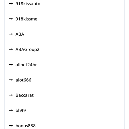
918kissauto
918kissme
ABA
ABAGroup2
allbet24hr
alot666
Baccarat
bh99
bonus888