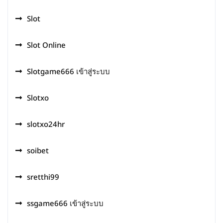
Slot
Slot Online
Slotgame666 เข้าสู่ระบบ
Slotxo
slotxo24hr
soibet
sretthi99
ssgame666 เข้าสู่ระบบ