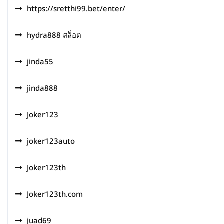
https://sretthi99.bet/enter/
hydra888 สล็อต
jinda55
jinda888
Joker123
joker123auto
Joker123th
Joker123th.com
juad69