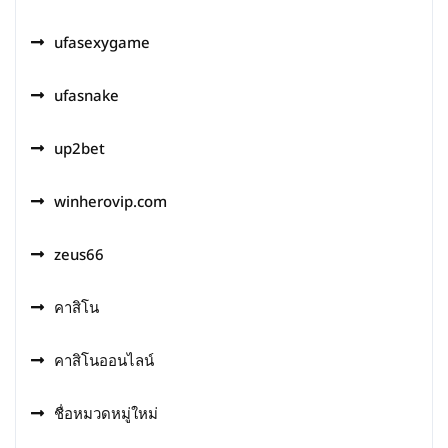
ufasexygame
ufasnake
up2bet
winherovip.com
zeus66
คาสิโน
คาสิโนออนไลน์
ชื่อหมวดหมู่ใหม่