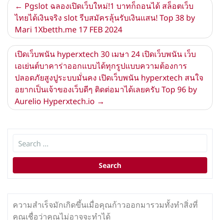
แนะแนว
Pgslot ฉลองเปิดเว็บใหม่!1 บาทก็ถอนได้ สล็อตเว็บ
ไทยได้เงินจริง slot รีบสมัครลุ้นรับเงินแสน! Top 38 by
เรื่อง
Mari 1Xbetth.me 17 FEB 2024
เปิดเว็บพนัน hyperxtech 30 เมษา 24 เปิดเว็บพนัน เว็บ
เอเย่นต์บาคาร่าออกแบบได้ทุกรูปแบบความต้องการ
ปลอดภัยสูงปูระบบมั่นคง เปิดเว็บพนัน hyperxtech สนใจ
อยากเป็นเจ้าของเว็บดีๆ ติดต่อมาได้เลยครับ Top 96 by
Aurelio Hyperxtech.io
ความสำเร็จมักเกิดขึ้นเมื่อคุณก้าวออกมารวมทั้งทำสิ่งที่
คุณเชื่อว่าคุณไม่อาจจะทำได้