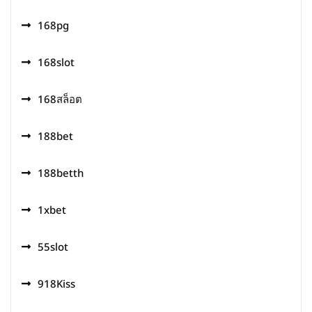
168pg
168slot
168สล็อต
188bet
188betth
1xbet
55slot
918Kiss