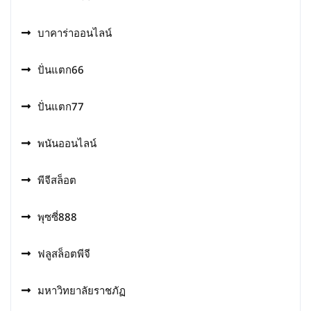
บาคาร่าออนไลน์
ปั่นแตก66
ปั่นแตก77
พนันออนไลน์
พีจีสล็อต
พุซซี่888
ฟลูสล็อตพีจี
มหาวิทยาลัยราชภัฏ