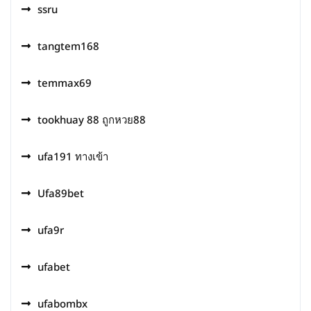
ssru
tangtem168
temmax69
tookhuay 88 ถูกหวย88
ufa191 ทางเข้า
Ufa89bet
ufa9r
ufabet
ufabombx