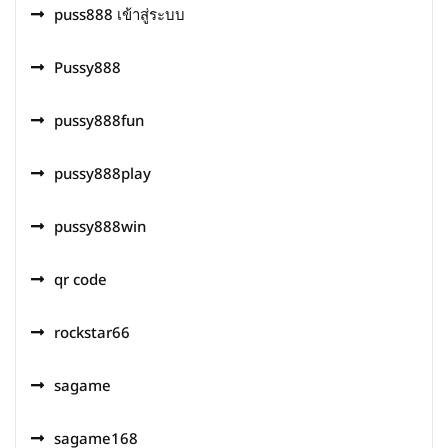
puss888 เข้าสู่ระบบ
Pussy888
pussy888fun
pussy888play
pussy888win
qr code
rockstar66
sagame
sagame168