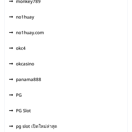
monkey789
no1huay
no1huay.com
okc4
okcasino
panama888
PG
PG Slot
pg slot เปิดใหม่ล่าสุด