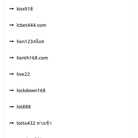
kiss918
lcbet444.com
lion123สล็อต
lionth168.com
live22
lockdown168
lot888
lotto432 ทางเข้า