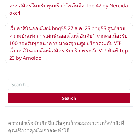
ตรง สมัครใหม่รับทุนฟรี กำไรล้นมือ Top 47 by Nereida
okc4
เว็บคาสิโนออนไลน์ bng55 27 ธ.ค. 25 bng55 ศูนย์รวม
ความบันเทิง การเดิมพันออนไลน์ อันดับ1 ฝากต่อเนื่องรับ
100 รองรับทุกธนาคาร มาตรฐานสูง บริการระดับ VIP
เว็บคาสิโนออนไลน์ สมัคร รับบริการระดับ VIP ทันที Top
23 by Arnoldo
ความสำเร็จมักเกิดขึ้นเมื่อคุณก้าวออกมารวมทั้งทำสิ่งที่
คุณเชื่อว่าคุณไม่อาจจะทำได้