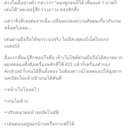
ตรงไม่มีอย่างต่ำ กล่าวว่า “ลองดูก่อนก็ได้ เพียงแค่ 1 บาทก็
เล่นได้” ผมเลยรู้สึกว่า เอาวะ ลองสักตั้ง
แต่ว่าสิ่งที่เจอต่อจากนั้น เปลี่ยนแปลงความคิดผมเกี่ยวกับเกม
สล็อตไปเลย…
เล่นผ่านมือถือได้ทุกระบบจริง ไม่มีสะดุดแม้เน็ตไม่แรง
coke55
สิ่งแรกที่ผมรู้สึกชอบใจคือ เข้าเว็บไซต์ผ่านมือถือได้สบายมาก
ผมทดลองทั้งยังเครื่องหลักที่ใช้ iOS แล้วก็เครื่องสำรอง
Android ก็เล่นได้ลื่นทั้งสอง ไม่ต้องดาวน์โหลดแอปให้ยุ่งยาก
แค่เปิดเว็บแล้วเข้าเกมได้ทันที
• หน้าเว็บโหลดไว
• เกมไม่ค้าง
• ปรับขนาดหน้าจออัตโนมัติ
• เล่นตอนอยู่นอกบ้านหรือกาแฟก็ได้