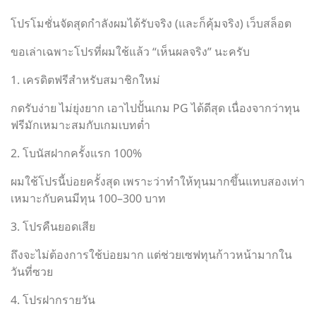
โปรโมชั่นจัดสุดกำลังผมได้รับจริง (และก็คุ้มจริง) เว็บสล็อต
ขอเล่าเฉพาะโปรที่ผมใช้แล้ว “เห็นผลจริง” นะครับ
1. เครดิตฟรีสำหรับสมาชิกใหม่
กดรับง่าย ไม่ยุ่งยาก เอาไปปั้นเกม PG ได้ดีสุด เนื่องจากว่าทุน
ฟรีมักเหมาะสมกับเกมเบทต่ำ
2. โบนัสฝากครั้งแรก 100%
ผมใช้โปรนี้บ่อยครั้งสุด เพราะว่าทำให้ทุนมากขึ้นแทบสองเท่า
เหมาะกับคนมีทุน 100–300 บาท
3. โปรคืนยอดเสีย
ถึงจะไม่ต้องการใช้บ่อยมาก แต่ช่วยเซฟทุนก้าวหน้ามากใน
วันที่ซวย
4. โปรฝากรายวัน