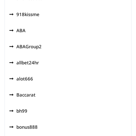
918kissme
ABA
ABAGroup2
allbet24hr
alot666
Baccarat
bh99
bonus888