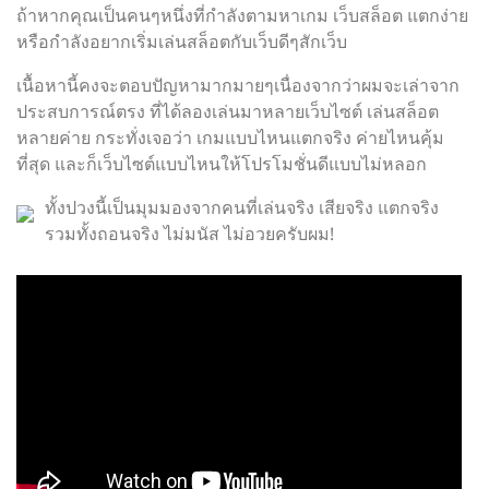
ถ้าหากคุณเป็นคนๆหนึ่งที่กำลังตามหาเกม เว็บสล็อต แตกง่าย
หรือกำลังอยากเริ่มเล่นสล็อตกับเว็บดีๆสักเว็บ
เนื้อหานี้คงจะตอบปัญหามากมายๆเนื่องจากว่าผมจะเล่าจาก
ประสบการณ์ตรง ที่ได้ลองเล่นมาหลายเว็บไซต์ เล่นสล็อต
หลายค่าย กระทั่งเจอว่า เกมแบบไหนแตกจริง ค่ายไหนคุ้ม
ที่สุด และก็เว็บไซต์แบบไหนให้โปรโมชั่นดีแบบไม่หลอก
ทั้งปวงนี้เป็นมุมมองจากคนที่เล่นจริง เสียจริง แตกจริง
รวมทั้งถอนจริง ไม่มนัส ไม่อวยครับผม!