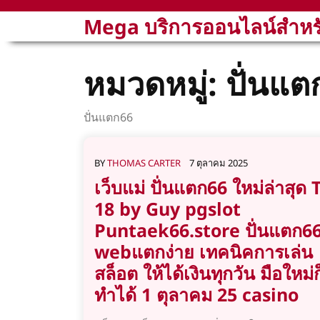
Skip
Mega บริการออนไลน์สำหรั
to
content
หมวดหมู่:
ปั่นแต
ปั่นแตก66
BY
THOMAS CARTER
7 ตุลาคม 2025
เว็บแม่ ปั่นแตก66 ใหม่ล่าสุด 
18 by Guy pgslot
Puntaek66.store ปั่นแตก6
webแตกง่าย เทคนิคการเล่น
สล็อต ให้ได้เงินทุกวัน มือใหม่ก
ทำได้ 1 ตุลาคม 25 casino