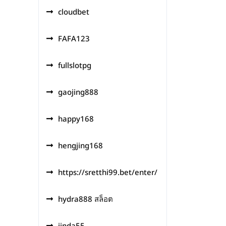
cloudbet
FAFA123
fullslotpg
gaojing888
happy168
hengjing168
https://sretthi99.bet/enter/
hydra888 สล็อต
jinda55