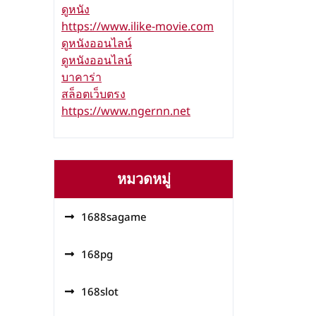
ดูหนัง
https://www.ilike-movie.com
ดูหนังออนไลน์
ดูหนังออนไลน์
บาคาร่า
สล็อตเว็บตรง
https://www.ngernn.net
หมวดหมู่
1688sagame
168pg
168slot