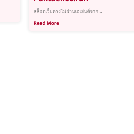
สล็อตเว็บตรงไม่ผ่านเอเย่นต์จาก…
Read More