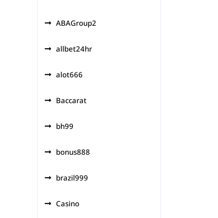
ABAGroup2
allbet24hr
alot666
Baccarat
bh99
bonus888
brazil999
Casino