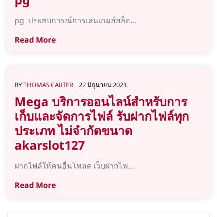
pg ประสบการณ์การเล่นเกมส์สล็อ…
Read More
BY
THOMAS CARTER
22 มิถุนายน 2023
Mega บริการออนไลน์สำหรับการ
เก็บและจัดการไฟล์ รับฝากไฟล์ทุก
ประเภท ไม่จำกัดขนาด
akarslot127
ฝากไฟล์ให้คนอื่นโหลด เว็บฝากไฟ…
Read More