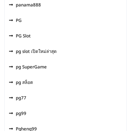
panama888
PG
PG Slot
pg slot เปิดใหม่ล่าสุด
pg SuperGame
pg สล็อต
pg77
pg99
Pgheng99