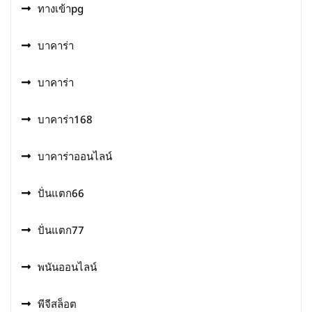
ทางเข้าpg
บาคาร่า
บาคาร่า
บาคาร่า168
บาคาร่าออนไลน์
ปั่นแตก66
ปั่นแตก77
พนันออนไลน์
พีจีสล็อต