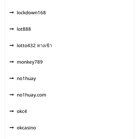
lockdown168
lot888
lotto432 ทางเข้า
monkey789
no1huay
no1huay.com
okc4
okcasino