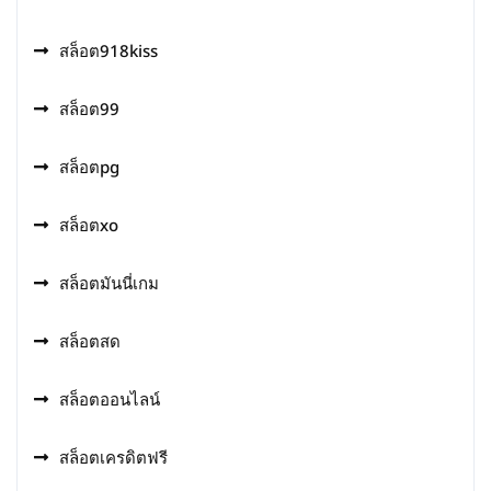
สล็อต918kiss
สล็อต99
สล็อตpg
สล็อตxo
สล็อตมันนี่เกม
สล็อตสด
สล็อตออนไลน์
สล็อตเครดิตฟรี