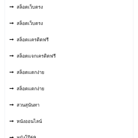
สล็อตเว็บตรง
สล็อตเว็บตรง
สล็อตเเครดิตฟรี
สล็อตแจกเครดิตฟรี
สล็อตแตกง่าย
สล็อตแตกง่าย
สวนสุนันทา
หนังออนไลน์
หนังโป๊69