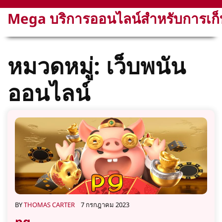
Skip
Mega บริการออนไลน์สำหรับการเก็
to
content
หมวดหมู่:
เว็บพนัน
ออนไลน์
BY
THOMAS CARTER
7 กรกฎาคม 2023
pg