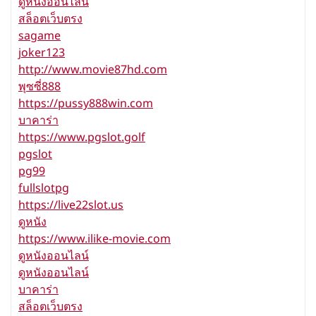
ดูหนังออนไลน์
สล็อตเว็บตรง
sagame
joker123
http://www.movie87hd.com
พุซซี่888
https://pussy888win.com
บาคาร่า
https://www.pgslot.golf
pgslot
pg99
fullslotpg
https://live22slot.us
ดูหนัง
https://www.ilike-movie.com
ดูหนังออนไลน์
ดูหนังออนไลน์
บาคาร่า
สล็อตเว็บตรง