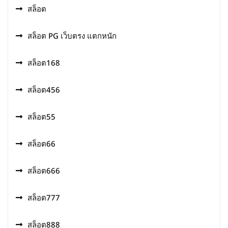
สล็อต
สล็อต PG เว็บตรง แตกหนัก
สล็อต168
สล็อต456
สล็อต55
สล็อต66
สล็อต666
สล็อต777
สล็อต888