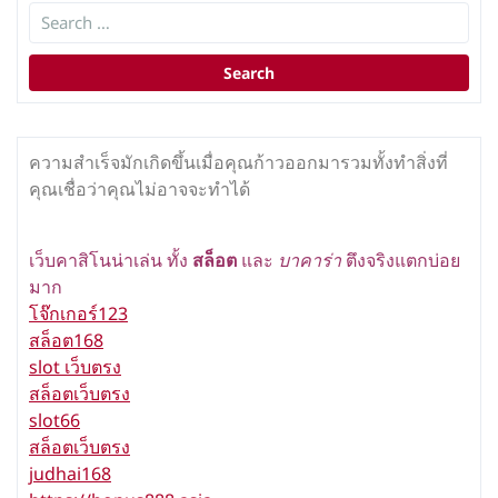
ความสำเร็จมักเกิดขึ้นเมื่อคุณก้าวออกมารวมทั้งทำสิ่งที่
คุณเชื่อว่าคุณไม่อาจจะทำได้
เว็บคาสิโนน่าเล่น ทั้ง
สล็อต
และ
บาคาร่า
ตึงจริงแตกบ่อย
มาก
โจ๊กเกอร์123
สล็อต168
slot เว็บตรง
สล็อตเว็บตรง
slot66
สล็อตเว็บตรง
judhai168