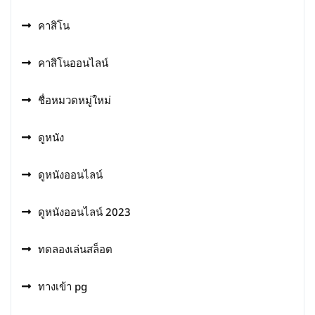
คาสิโน
คาสิโนออนไลน์
ชื่อหมวดหมู่ใหม่
ดูหนัง
ดูหนังออนไลน์
ดูหนังออนไลน์ 2023
ทดลองเล่นสล็อต
ทางเข้า pg