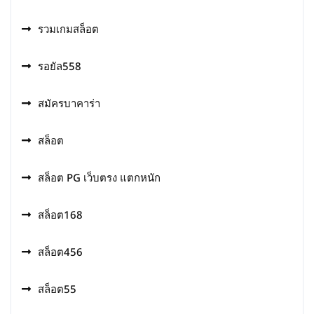
รวมเกมสล็อต
รอยัล558
สมัครบาคาร่า
สล็อต
สล็อต PG เว็บตรง แตกหนัก
สล็อต168
สล็อต456
สล็อต55