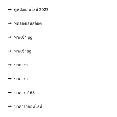
ดูหนังออนไลน์ 2023
ทดลองเล่นสล็อต
ทางเข้า pg
ทางเข้าpg
บาคาร่า
บาคาร่า
บาคาร่า168
บาคาร่าออนไลน์