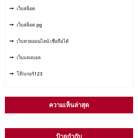
เว็บสล็อต
เว็บสล็อต pg
เว็บหวยออนไลน์ เชื่อถือได้
เว็บแทงบอล
โจ๊กเกอร์123
ความเห็นล่าสุด
ป้ายกำกับ