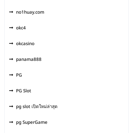
no1huay.com
okc4
okcasino
panama888
PG
PG Slot
pg slot เปิดใหม่ล่าสุด
pg SuperGame