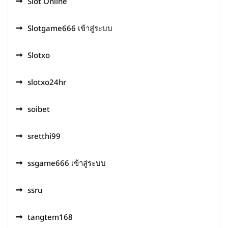
Slot Online
Slotgame666 เข้าสู่ระบบ
Slotxo
slotxo24hr
soibet
sretthi99
ssgame666 เข้าสู่ระบบ
ssru
tangtem168