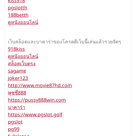
kiss918
pgslotth
188betth
ดูหนังออนไลน์
เว็บสล็อตและบาคาร่าของโครตดีเว็บนี้เล่นแล้วรวยจัดๆ
918kiss
ดูหนังออนไลน์
สล็อตเว็บตรง
sagame
joker123
http://www.movie87hd.com
พุซซี่888
https://pussy888win.com
บาคาร่า
https://www.pgslot.golf
pgslot
pg99