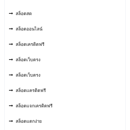
สล็อตสด
สล็อตออนไลน์
สล็อตเครดิตฟรี
สล็อตเว็บตรง
สล็อตเว็บตรง
สล็อตเเครดิตฟรี
สล็อตแจกเครดิตฟรี
สล็อตแตกง่าย