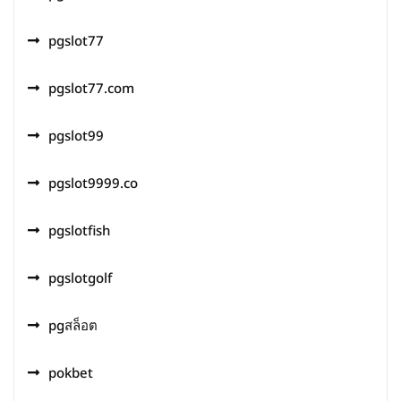
pgslot77
pgslot77.com
pgslot99
pgslot9999.co
pgslotfish
pgslotgolf
pgสล็อต
pokbet