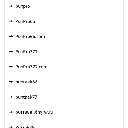
punpro
PunPro66
PunPro66.com
PunPro777
PunPro777.com
puntaek66
puntaek77
puss888 เข้าสู่ระบบ
Pussy888