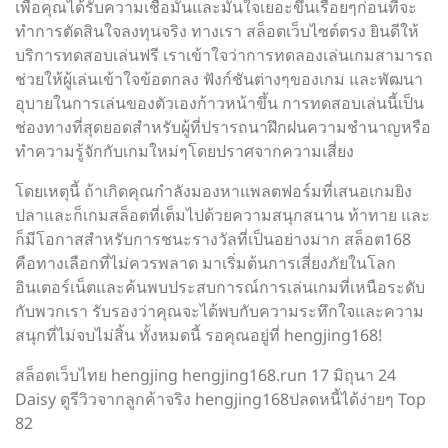
เพื่อคุณได้รับความเชื่อมั่นและมั่นใจเยอะขึ้นเรื่อยๆก่อนที่จะ
ทำการตัดสินใจลงทุนจริง ทางเรา สล็อตเว็บไซต์ตรง ยินดีให้
บริการทดสอบเล่นฟรี เราเข้าใจว่าการทดลองเล่นเกมสามารถ
ช่วยให้ผู้เล่นเข้าใจข้อตกลง ฟังก์ชันต่างๆของเกม และพัฒนา
อุบายในการเล่นของตัวเองก้าวหน้าขึ้น การทดสอบเล่นนี้เป็น
ช่องทางที่สุดยอดสำหรับผู้ที่ปรารถนาฝึกฝนความชำนาญหรือ
ทำความรู้จักกับเกมใหม่ๆโดยปราศจากความเสี่ยง
โดยเหตุนี้ ถ้าเกิดคุณกำลังมองหาแพลตฟอร์มที่เสนอเกมยิง
ปลาและก็เกมสล็อตที่เต็มไปด้วยความสนุกสนาน ท้าทาย และ
ก็มีโอกาสสำหรับการชนะรางวัลที่เป็นอย่างมาก สล็อต168
คือทางเลือกที่ไม่ควรพลาด มาเริ่มต้นการเสี่ยงภัยในโลก
อินเตอร์เน็ตและค้นพบประสบการณ์การเล่นเกมที่เหนือระดับ
กับพวกเรา รับรองว่าคุณจะได้พบกับความระทึกใจและความ
สนุกที่ไม่จบไม่สิ้น ทั้งหมดนี้ รอคุณอยู่ที่ hengjing168!
สล็อตเว็บไทย hengjing hengjing168.run 17 มิถุนา 24
Daisy ดูรีวิวจากลูกค้าจริง hengjing168ปลดหนี้ได้ง่ายๆ Top
82