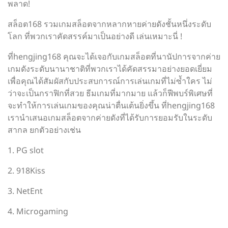
พลาด!
สล็อต168 รวมเกมสล็อตจากหลากหายค่ายดังชั้นหนึ่งระดับ
โลก ที่พวกเราคัดสรรค์มาเป็นอย่างดี เล่นเหมาะนี่ !
ที่hengjing168 คุณจะได้เจอกับเกมสล็อตที่นานัปการจากค่าย
เกมดังระดับนานาชาติที่พวกเราได้คัดสรรมาอย่างยอดเยี่ยม
เพื่อคุณได้สัมผัสกับประสบการณ์การเล่นเกมที่ไม่ซ้ำใคร ไม่
ว่าจะเป็นกราฟิกที่สวย ธีมเกมที่มากมาย แล้วก็ฟีพบร์พิเศษที่
จะทำให้การเล่นเกมของคุณน่าตื่นเต้นยิ่งขึ้น ที่hengjing168
เรานำเสนอเกมสล็อตจากค่ายดังที่ได้รับการยอมรับในระดับ
สากล ยกตัวอย่างเช่น
1. PG slot
2. 918Kiss
3. NetEnt
4. Microgaming