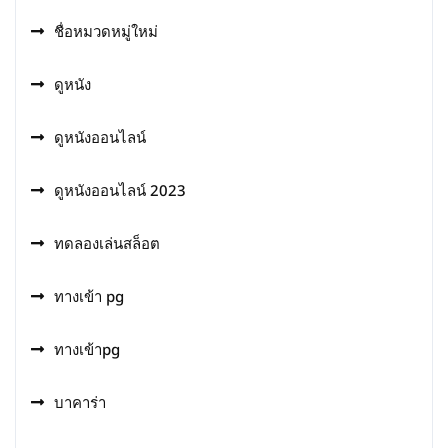
ชื่อหมวดหมู่ใหม่
ดูหนัง
ดูหนังออนไลน์
ดูหนังออนไลน์ 2023
ทดลองเล่นสล็อต
ทางเข้า pg
ทางเข้าpg
บาคาร่า