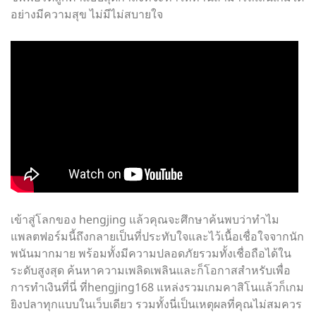
อย่างมีความสุข ไม่มีไม่สบายใจ
เข้าสู่โลกของ hengjing แล้วคุณจะศึกษาค้นพบว่าทำไม
แพลตฟอร์มนี้ถึงกลายเป็นที่ประทับใจและไว้เนื้อเชื่อใจจากนัก
พนันมากมาย พร้อมทั้งมีความปลอดภัยรวมทั้งเชื่อถือได้ใน
ระดับสูงสุด ค้นหาความเพลิดเพลินและก็โอกาสสำหรับเพื่อ
การทำเงินที่นี่ ที่hengjing168 แหล่งรวมเกมคาสิโนแล้วก็เกม
ยิงปลาทุกแบบในเว็บเดียว รวมทั้งนี่เป็นเหตุผลที่คุณไม่สมควร