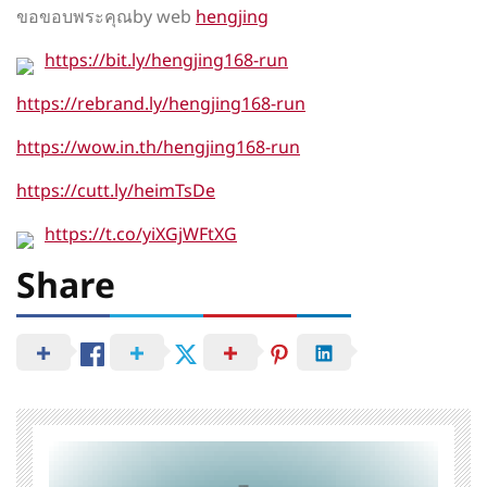
ขอขอบพระคุณby web
hengjing
https://bit.ly/hengjing168-run
https://rebrand.ly/hengjing168-run
https://wow.in.th/hengjing168-run
https://cutt.ly/heimTsDe
https://t.co/yiXGjWFtXG
Share