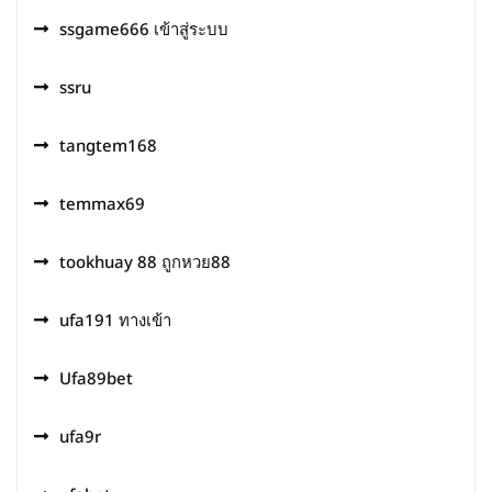
ssgame666 เข้าสู่ระบบ
ssru
tangtem168
temmax69
tookhuay 88 ถูกหวย88
ufa191 ทางเข้า
Ufa89bet
ufa9r