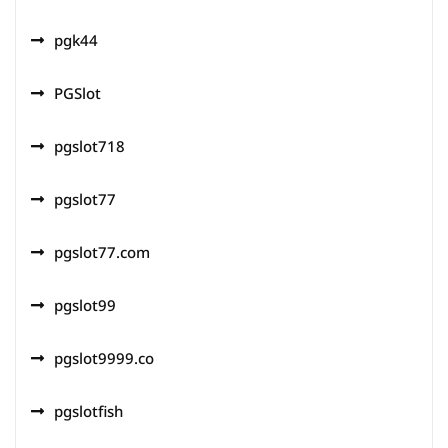
pgk44
PGSlot
pgslot718
pgslot77
pgslot77.com
pgslot99
pgslot9999.co
pgslotfish