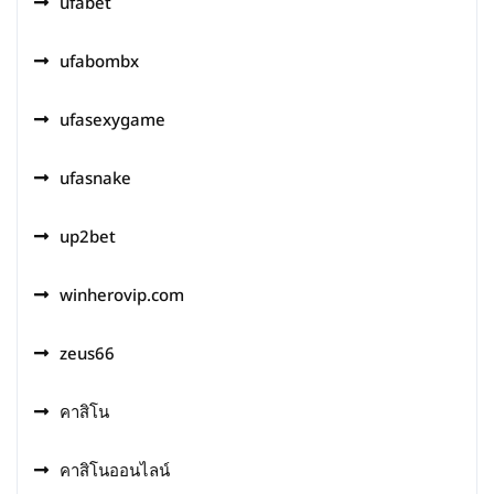
ufabet
ufabombx
ufasexygame
ufasnake
up2bet
winherovip.com
zeus66
คาสิโน
คาสิโนออนไลน์