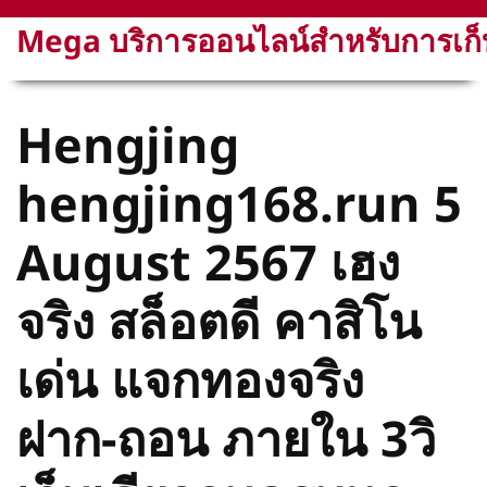
Skip
Mega บริการออนไลน์สำหรับการเก็
to
content
Hengjing
hengjing168.run 5
August 2567 เฮง
จริง สล็อตดี คาสิโน
เด่น แจกทองจริง
ฝาก-ถอน ภายใน 3วิ