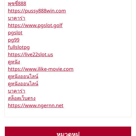
พุซซี่888
https://pussy888win.com
บาคาร่า
https://www.pgslot.golf
pgslot
pg99
fullslotpg
https://live22slot.us
ดูหนัง
https://www.ilike-movie.com
ดูหนังออนไลน์
ดูหนังออนไลน์
บาคาร่า
สล็อตเว็บตรง
https://www.ngernn.net
หมวดหมู่