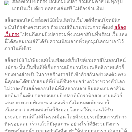
สล็อตเว็บไซต์ตรง เล่นเกมยิงปลา รวมเกมคาสิโน ทุกรูป
แบบในเว็บเดียว ทดลองเล่นฟรี ไม่ต้องจ่ายเงิน!
สล็อตออนไลน์ สล็อต168เป็นเลิศในเว็บไซต์ที่ตอบโจทย์นัก
พนันได้อย่างครบวงจร ด้วยเกมส์ที่นานาประการ ตั้งแต่
สล็อต
เว็บตรง
ไปจนถึงเกมยิงปลารวมทั้งเกมคาสิโนที่พร้อม เว็บแห่ง
นี้ได้สะสมเกมส์ที่ได้รับความนิยมจากทั่วทุกมุมโลกมาเอาไว้
ภายในที่เดียว
สล็อต168 ไม่เพียงแค่เป็นเพียงแต่เว็บไซต์เกมคาสิโนออนไลน์
แม้กระนั้นเป็นพื้นที่ที่เก็บความเบิกบานใจประสิทธิภาพแล้วก็
ช่องทางสำหรับในการสร้างรายได้เข้าด้วยกันอย่างลงตัว ตรง
นี้คุณจะได้พบกับเกมส์ที่เป็นที่ชื่นชอบอย่างกว้างขวางทั่วโลก
ไม่ว่าจะเป็นสล็อตออนไลน์ที่มีหลากหลายธีมและเกมคาสิโน
สดที่น่าตื่นเต้น ตลอดจนเกมยิงปลาที่มีกราฟิกสวยงามแล้วก็
เล่นง่าย ความพิเศษของ เฮงจริง ยังไม่หมดเพียงเท่านี้
เนื่องจากว่าแพลตฟอร์มนี้ยังมอบโอกาสให้ทุกคนได้รับ
ประสบการณ์ที่ไม่มีใครเหมือน โดยมีระบบระเบียบการบริการ
ที่ครอบคลุม เร็ว แล้วก็มีคุณภาพ อย่างไรก็ดียังรวมถึงการ
ซัพพอร์ตลูกค้าแบบสุดกำลังที่จะทำให้ท่านสามารถเล่นเกมได้