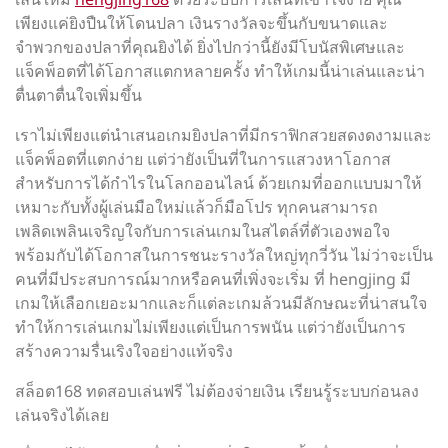
เพียงแค่ยิงปืนให้โดนปลา เงินรางวัลจะขึ้นกับขนาดและ
จำพวกของปลาที่คุณยิงได้ ยิ่งไปกว่านี้ยังมีโบนัสพิเศษและ
แจ็คพ็อตที่ได้โอกาสแตกหลายครั้ง ทำให้เกมนี้น่าเล่นและน่า
ตื่นตาตื่นใจเพิ่มขึ้น
เราไม่เพียงแต่นำเสนอเกมยิงปลาที่มีกราฟิกสวยสดงดงามและ
แจ็คพ็อตที่แตกง่าย แต่ว่ายังเป็นที่ในการแสวงหาโอกาส
สำหรับการได้กำไรในโลกออนไลน์ ด้วยเกมที่ออกแบบมาให้
เหมาะกับทั้งผู้เล่นมือใหม่แล้วก็มือโปร ทุกคนสามารถ
เพลิดเพลินเจริญใจกับการเล่นเกมในสไตล์ที่ตัวเองพอใจ
พร้อมกับได้โอกาสในการชนะรางวัลใหญ่ทุกวี่วัน ไม่ว่าจะเป็น
คนที่มีประสบการณ์มากหรือคนที่เพิ่งจะเริ่ม ที่ hengjing มี
เกมให้เลือกเยอะมากและก็แต่ละเกมล้วนมีลักษณะที่น่าสนใจ
ทำให้การเล่นเกมไม่เพียงแต่เป็นการพนัน แต่ว่ายังเป็นการ
สร้างความรื่นเริงใจอย่างแท้จริง
สล็อต168 ทดสอบเล่นฟรี ไม่ต้องจ่ายเงิน เรียนรู้ระบบก่อนลง
เล่นจริงได้เลย