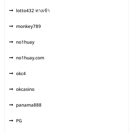
lotto432 ทางเข้า
monkey789
no1huay
no1huay.com
okc4
okcasino
panama888
PG