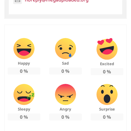
Happy
Sad
Excited
0
%
0
%
0
%
Sleepy
Angry
Surprise
0
%
0
%
0
%