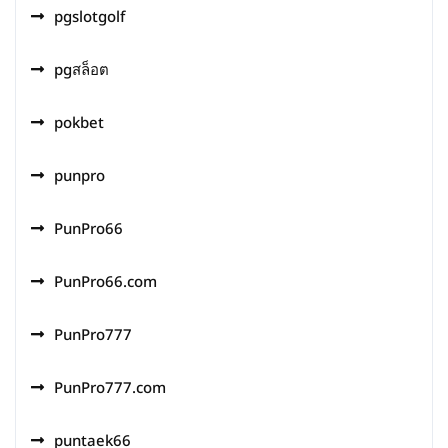
pgslotgolf
pgสล็อต
pokbet
punpro
PunPro66
PunPro66.com
PunPro777
PunPro777.com
puntaek66