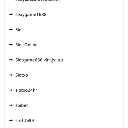
sexygame1688
Slot
Slot Online
Slotgame666 เข้าสู่ระบบ
Slotxo
slotxo24hr
soibet
sretthi99