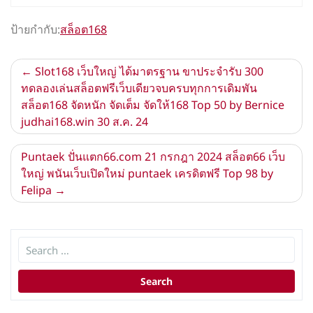
ป้ายกำกับ:
สล็อต168
แนะแนว
Slot168 เว็บใหญ่ ได้มาตรฐาน ขาประจำรับ 300
ทดลองเล่นสล็อตฟรีเว็บเดียวจบครบทุกการเดิมพัน
เรื่อง
สล็อต168 จัดหนัก จัดเต็ม จัดให้168 Top 50 by Bernice
judhai168.win 30 ส.ค. 24
Puntaek ปั่นแตก66.com 21 กรกฎา 2024 สล็อต66 เว็บ
ใหญ่ พนันเว็บเปิดใหม่ puntaek เครดิตฟรี Top 98 by
Felipa