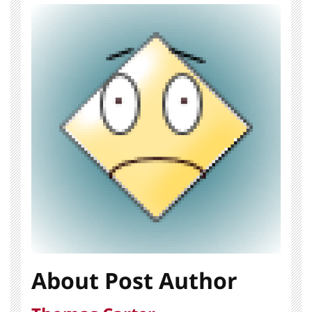
About Post Author