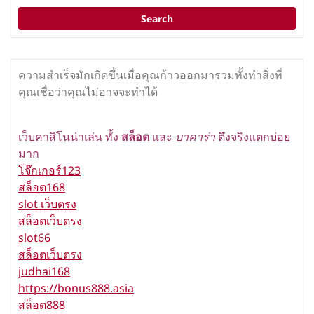
ความสำเร็จมักเกิดขึ้นเมื่อคุณก้าวออกมารวมทั้งทำสิ่งที่
คุณเชื่อว่าคุณไม่อาจจะทำได้
เว็บคาสิโนน่าเล่น ทั้ง
สล็อต
และ
บาคาร่า
ตึงจริงแตกบ่อย
มาก
โจ๊กเกอร์123
สล็อต168
slot เว็บตรง
สล็อตเว็บตรง
slot66
สล็อตเว็บตรง
judhai168
https://bonus888.asia
สล็อต888