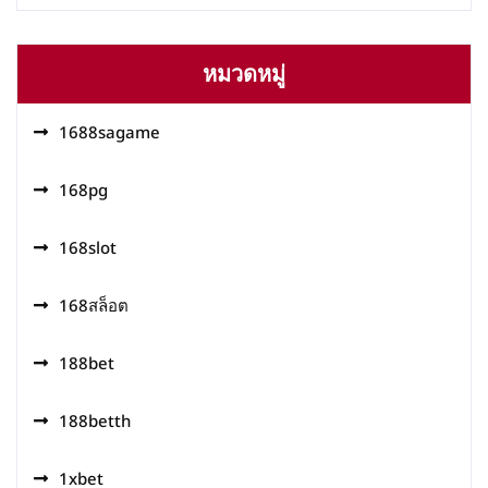
หมวดหมู่
1688sagame
168pg
168slot
168สล็อต
188bet
188betth
1xbet