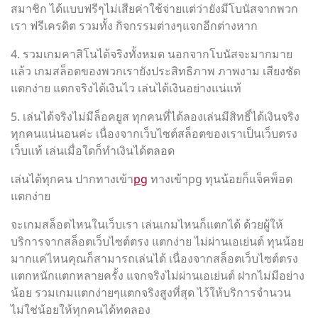
สมาชิก ได้แบบฟรีๆไม่เสียค่าใช้จ่ายแต่ว่ายังมีโบนัสจากพวก
เรา ฟรีเครดิต รวมทั้ง กิจกรรมต่างๆแจกอีกต่างหาก
4. รวมเกมคาสิโนได้จริงทั้งหมด นอกจากโบนัสจะมากมาย
แล้ว เกมสล็อตของพวกเรายังประสิทธิภาพ ภาพงาม เสียงชัด
แตกง่าย แตกจริงได้เงินไว เล่นได้เงินอย่างแน่แท้
5. เล่นได้จริงไม่มีล็อคยูส ทุกคนที่ได้ลองเล่นมีสิทธิ์ได้เงินจริง
ทุกคนแน่นอนค่ะ เนื่องจากเว็บไซต์สล็อตของเราเป็นเว็บตรง
เว็บแท้ เล่นเมื่อใดก็ทำเงินได้ตลอด
เล่นได้ทุกคน ปากทางเข้า
pg
ทางเข้าpg ทุนน้อยก็แจ็คพ็อต
แตกง่าย
จะเกมสล็อตไหนในเว็บเรา เล่นเกมไหนก็แตกได้ ด้วยผู้ให้
บริการจากสล็อตเว็บไซต์ตรง แตกง่าย ไม่ผ่านเอเย่นต์ ทุนน้อย
มากแค่ไหนคุณก็สามารถเล่นได้ เนื่องจากสล็อตเว็บไซต์ตรง
แตกหนักแตกหลายครั้ง แจกจริงไม่ผ่านเอเย่นต์ ฝากไม่มีอย่าง
น้อย รวมเกมแตกง่ายๆแตกจริงสูงที่สุด ไว้ให้บริการจำนวน
ไม่ใช่น้อยให้ทุกคนได้ทดลอง