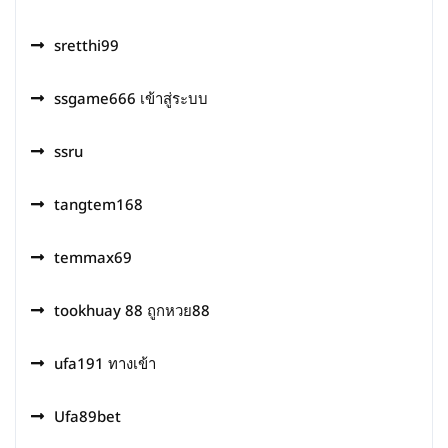
sretthi99
ssgame666 เข้าสู่ระบบ
ssru
tangtem168
temmax69
tookhuay 88 ถูกหวย88
ufa191 ทางเข้า
Ufa89bet