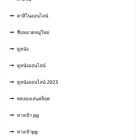
คาสิโนออนไลน์
ชื่อหมวดหมู่ใหม่
ดูหนัง
ดูหนังออนไลน์
ดูหนังออนไลน์ 2023
ทดลองเล่นสล็อต
ทางเข้า pg
ทางเข้าpg