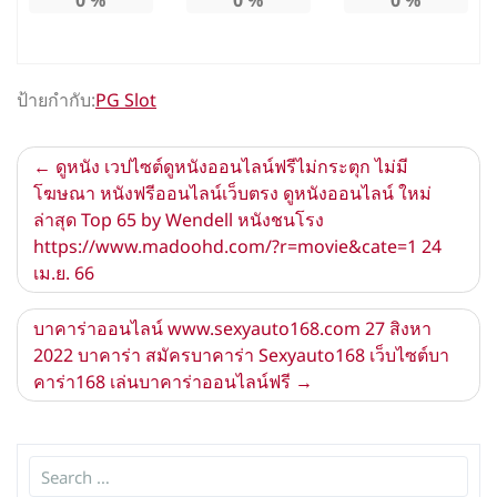
0
%
0
%
0
%
ป้ายกำกับ:
PG Slot
แนะแนว
ดูหนัง เวปไซต์ดูหนังออนไลน์ฟรีไม่กระตุก ไม่มี
โฆษณา หนังฟรีออนไลน์เว็บตรง ดูหนังออนไลน์ ใหม่
เรื่อง
ล่าสุด Top 65 by Wendell หนังชนโรง
https://www.madoohd.com/?r=movie&cate=1 24
เม.ย. 66
บาคาร่าออนไลน์ www.sexyauto168.com 27 สิงหา
2022 บาคาร่า สมัครบาคาร่า Sexyauto168 เว็บไซต์บา
คาร่า168 เล่นบาคาร่าออนไลน์ฟรี