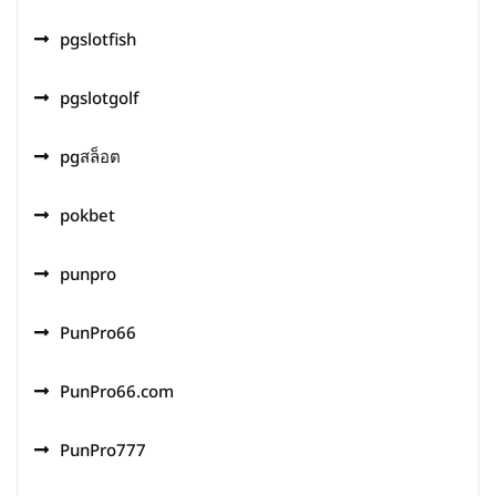
pgslotfish
pgslotgolf
pgสล็อต
pokbet
punpro
PunPro66
PunPro66.com
PunPro777