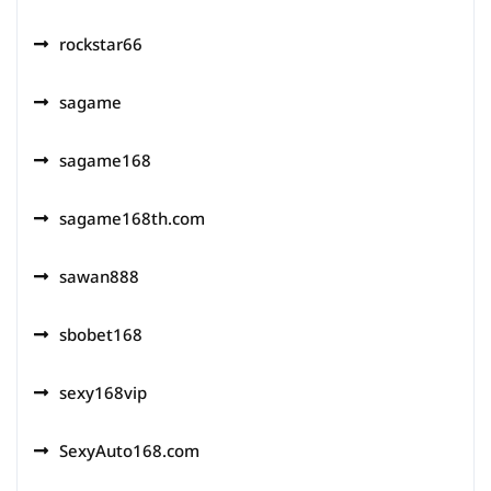
rockstar66
sagame
sagame168
sagame168th.com
sawan888
sbobet168
sexy168vip
SexyAuto168.com