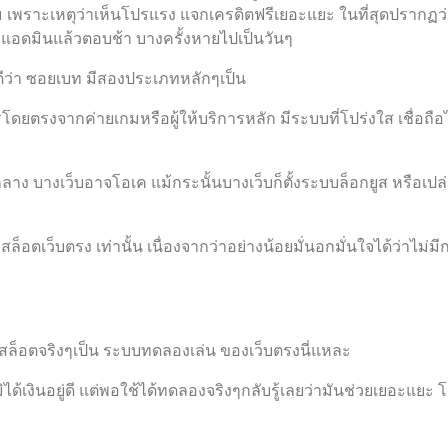
าม เพราะเหตุว่าเห็นโปรแรง แจกเครดิตฟรีเยอะแยะ ในที่สุดปรากฏว่
่อแอดมินแล้วตอบช้า บางครั้งหายไปเป็นวันๆ
บดีว่า ซอยเบท มีสองประเภทหลักๆเป็น
การโดยตรงจากค่ายเกมหรือผู้ให้บริการหลัก มีระบบที่โปร่งใส เชื่อถือ
นกลาง บางเว็บอาจโอเค แม้กระนั้นบางเว็บก็ตั้งระบบล็อกยูส หรือเป
บสล็อตเว็บตรง เท่านั้น เนื่องจากว่าอย่างน้อยมั่นอกมั่นใจได้ว่าไม่มี
่นสล็อตจริงๆเป็น ระบบทดลองเล่น ของเว็บตรงนี่แหละ
้เงินอยู่ดี แต่พอใช้ได้ทดลองจริงๆกลับรู้เลยว่ามันช่วยเยอะแยะ โด