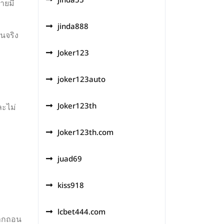
่ายมี
jinda888
นจริง
Joker123
joker123auto
Joker123th
ละไม่
Joker123th.com
juad69
kiss918
lcbet444.com
บฝากถอน