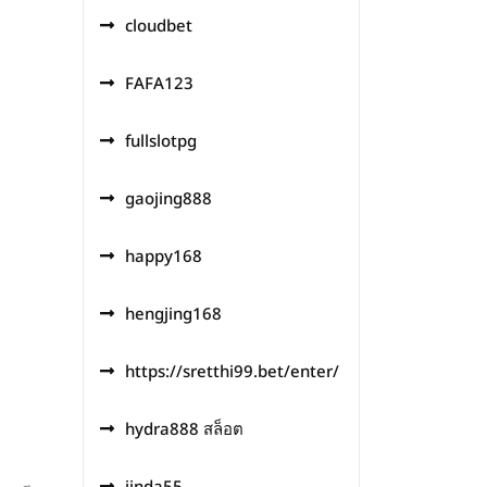
cloudbet
FAFA123
fullslotpg
gaojing888
happy168
hengjing168
https://sretthi99.bet/enter/
hydra888 สล็อต
jinda55