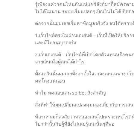
รู้เพียงแค่ว่าคนไหนกันแน่แชร์ลิงก์มาก็สมัครต
ไปได้ไม่นาน ระบบเริ่มแปลกๆเบิกเงินไม่ได้ ติดต
ต่อจากนั้นผมเลยเริ่มหาข้อมูลจริงจัง จนได้ทรา
1.เว็บไซต์ตรงไม่ผ่านเอเย่นต์ – เว็บที่เปิดให้บริ
และมีใบอนุญาตจริง
2.เว็บเอเย่นต์ – เว็บไซต์ที่เปิดโดยตัวแทนหรือค
จ่ายเงินเมื่อผู้เล่นได้กำไร
ตั้งแต่วันนั้นผมเลยตั้งอกตั้งใจว่าจะเล่นเฉพาะ เว็
คดโกงแน่นอน
ทำไม ทดสอบเล่น soibet ถึงสำคัญ
สิ่งที่ทำให้ผมเปลี่ยนแปลงมุมมองเกี่ยวกับการเล
ทีแรกๆผมก็สงสัยว่าทดลองเล่นไปเพราะเหตุไร? มิได
ไปกว่านั้นกับผู้ที่ยังไม่เคยรู้เกมนั้นๆดีพอ