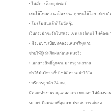
• ไม่มีการล็อกยูสเซอร์
เล่นได้โดยความเป็นธรรม ทุกคนได้โอกาสเท่ากั
• โปรโมชั่นแล้วก็โบนัสคุ้ม
เว็บตรงมักจะจัดโปรแรง เช่น เครดิตฟรี ไม่ต้องฝ
• มีระบบระเบียบทดลองเล่นฟรีทุกเกม
ช่วยให้ผู้เล่นฝึกฝนก่อนพนันจริง
• เอกสารสิทธิ์ถูกตามมาตรฐานสากล
ทำให้มั่นใจว่าเว็บไซต์มีความน่าไว้ใจ
• บริการลูกค้า 24 ชม.
มีคณะทำงานรอดูแลตลอดระยะเวลา ไม่ต้องรอนาน
soibet ที่ผมชอบที่สุด จากประสบการณ์ตรง