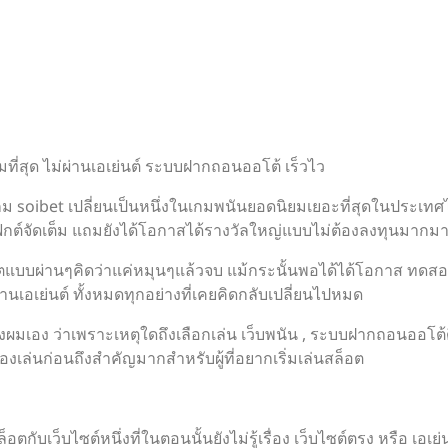
ยมที่สุด ไม่ผ่านเอเย่นต์ ระบบฝากถอนออโต้ เร็วไว
ม soibet เปลี่ยนเป็นหนึ่งในเกมพนันยอดนิยมเยอะที่สุดในประเท
ฟเฟกต์จัดเต็ม แถมยังได้โอกาสได้รางวัลใหญ่แบบไม่ต้องลงทุนมากม
มสล็อตแบบผ่านๆคิดว่าแค่หมุนๆแล้วจบ แม้กระนั้นพอได้ได้โอกาส ทดสอ
่านเอเย่นต์ ทั้งหมดทุกอย่างที่เคยคิดกลับเปลี่ยนไปหมด
ผมเอง ว่าเพราะเหตุใดถึงเลือกเล่น เว็บพนัน , ระบบฝากถอนออโต้
งเล่นก่อนถึงสำคัญมากสำหรับผู้ที่อยากเริ่มเล่นสล็อต
เว็บไซต์หนึ่งที่ในตอนนั้นยังไม่รู้เรื่อง เว็บไซต์ตรง หรือ เอเย่น