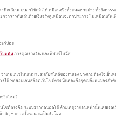
ิตเลียนแบบมาใช้เล่นได้เหมือนจริงทั้งหมดทุกอย่าง ทั้งยังการห
ยกว่าราวกับเล่นด้วยเงินจริงดูเหมือนจะทุกประการ ไม่เหมือนกันเพ
จอร์บ่อย
เว็บพนัน
การคูณรางวัล, และฟีพบร์โบนัส
้ ว่าเกมแนวไหนเหมาะสมกับสไตล์ของตนเอง บางเกมต้องใจเย็นห
ารได้ ทดสอบเล่นสล็อตเว็บไซต์ตรง นี่แหละคือจุดเปลี่ยนแปลงสำคัญ
วจริงไหม?
 เว็บไซต์ตรงคือ ระบบฝากถอนออโต้ ด้วยเหตุว่าก่อนหน้านั้นเคยเจอเว
ข้าบัญชี บางครั้งรอนานเป็นชั่วโมง