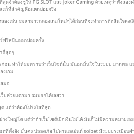
มที่สุดจำต้องชูให้ PG SLOT และ Joker Gaming ด้วยเหตุว่าทั้งสองค
ะก็ที่สำคัญคือแตกบ่อยจริง
บทดลองเล่น ผมสามารถลองเกมใหม่ๆได้ก่อนที่จะทำการตัดสินใจลงเงิ
์ฟรีสปินออกบ่อยครั้ง
ถี่สุดๆ
ครก่อน ทำให้ผมทราบว่าเว็บไซต์นั้น มั่นอกมั่นใจในระบบ มากพอ แ
ยของเกม
นเสมอ
ก็เว็บห่วยแตกมา ผมบอกได้เลยว่า
ุด แต่ว่าต้องโปร่งใสที่สุด
อย่างใหญ่โต แต่ว่าถ้าเว็บไซต์เบิกเงินไม่ได้ มันก็ไม่มีความหมายเลย
อตที่ทั้งยัง มั่นคง ปลอดภัย ไม่ผ่านเอเย่นต์ soibet มีระบบระเบีย