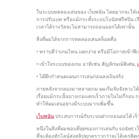
ในระบบทดลองเล่นของ เว็บพนัน โดยมากจะให้เครด
การปรับเบท หรือแม้กระทั้งระบบโบนัสฟรีสปิน เรี
เวลาได้รางวัลจะไม่สามารถถอนออกได้เท่านั้น
สิ่งที่ผมได้จากการทดลองเล่นสล็อตคือ
• ทราบดีว่าเกมไหน แตกง่าย หรือมีโอกาสเข้าฟีเ
• เข้าใจระบบของเกม อาทิเช่น สัญลักษณ์พิเศษ,
• ได้ฝึกกำหนดแผนการเล่นก่อนลงเงินจริง
ภายหลังจากลองมาหลายเกม ผมเริ่มจับจังหวะได
เรื่อยแม้กระนั้นบางเกมแตกเร็วภายในไม่กี่รอบ ก
ทำให้ผมเล่นอย่างมีระบบมากเพิ่มขึ้น
เว็บพนัน
ประสบการณ์กับระบบฝากถอนออโต้ เร็
หนึ่งในสิ่งที่ผมชอบที่สุดของการเล่นกับ soibet
ที่จะต้องทักไลน์ส่งสลิปทุกคราวกว่าจะได้เครดิตเ