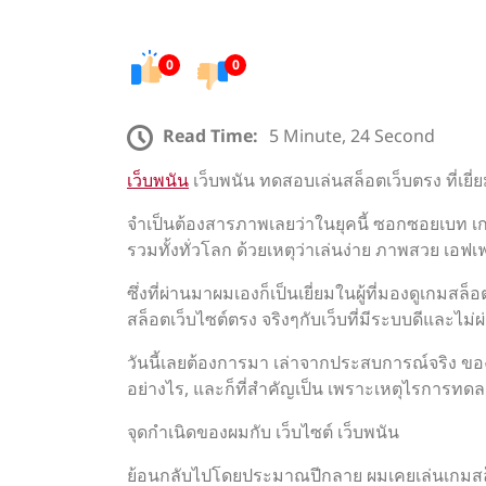
0
0
Read Time:
5 Minute, 24 Second
เว็บพนัน
เว็บพนัน ทดสอบเล่นสล็อตเว็บตรง ที่เยี่
จำเป็นต้องสารภาพเลยว่าในยุคนี้ ซอกซอยเบท เก
รวมทั้งทั่วโลก ด้วยเหตุว่าเล่นง่าย ภาพสวย เอ
ซึ่งที่ผ่านมาผมเองก็เป็นเยี่ยมในผู้ที่มองดูเก
สล็อตเว็บไซต์ตรง จริงๆกับเว็บที่มีระบบดีและไม่ผ
วันนี้เลยต้องการมา เล่าจากประสบการณ์จริง ของ
อย่างไร, และก็ที่สำคัญเป็น เพราะเหตุไรการทดลอ
จุดกำเนิดของผมกับ เว็บไซต์ เว็บพนัน
ย้อนกลับไปโดยประมาณปีกลาย ผมเคยเล่นเกมสล็อตกับ