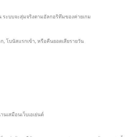
น ระบบจะสุ่มจริงตามอัลกอริทึมของค่ายเกม
าก, โบนัสแรกเข้า, หรือคืนยอดเสียรายวัน
เสมือนเว็บเอเย่นต์