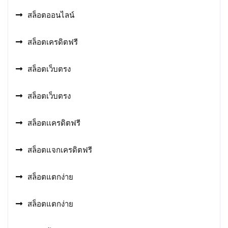
สล็อตออนไลน์
สล็อตเครดิตฟรี
สล็อตเว็บตรง
สล็อตเว็บตรง
สล็อตเเครดิตฟรี
สล็อตแจกเครดิตฟรี
สล็อตแตกง่าย
สล็อตแตกง่าย