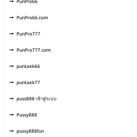
PunPro66
PunPro66.com
PunPro777
PunPro777.com
puntaek66
puntaek77
puss888 เข้าสู่ระบบ
Pussy888
pussy888fun