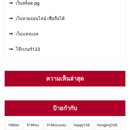
เว็บสล็อต pg
เว็บหวยออนไลน์ เชื่อถือได้
เว็บแทงบอล
โจ๊กเกอร์123
ความเห็นล่าสุด
ป้ายกำกับ
188bet
918Kiss
918kissauto
happy168
hengjing168