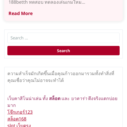
188betth ทดสอบ ทดลองเล่นเกมใหม…
Read More
ความสำเร็จมักเกิดขึ้นเมื่อคุณก้าวออกมารวมทั้งทำสิ่งที่
คุณเชื่อว่าคุณไม่อาจจะทำได้
เว็บคาสิโนน่าเล่น ทั้ง
สล็อต
และ
บาคาร่า
ตึงจริงแตกบ่อย
มาก
โจ๊กเกอร์123
สล็อต168
slot เว็บตรง