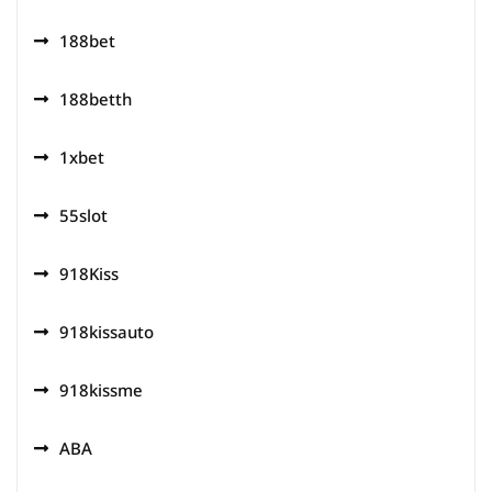
188bet
188betth
1xbet
55slot
918Kiss
918kissauto
918kissme
ABA