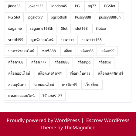
jinda55
Joker123
london45
PG
pg77
PGSlot
PG Slot
pgslot77
pgslotfish
Pussy888
pussy888fun
sagame
sagame168th
Slot
slot168
Slotxo
sretthi99
ดูหนังออนไลน์
บาคาร่า
บาคาร่า168
บาคาร่าออนไลน์
พุซซี่888
สล็อต
สล็อต66
สล็อต99
สล็อต168
สล็อต777
สล็อต888
สล็อตpg
สล็อตxo
สล็อตออนไลน์
สล็อตเครดิตฟรี
สล็อตเว็บตรง
สล็อตเเครดิตฟรี
สวนสุนันทา
หวยออนไลน์
เครดิตฟรี
เว็บสล็อต
แทงบอลออนไลน์
โจ๊กเกอร์123
Proudly powered by WordPress
|
Escrow WordPress
Theme by TheMagnifico