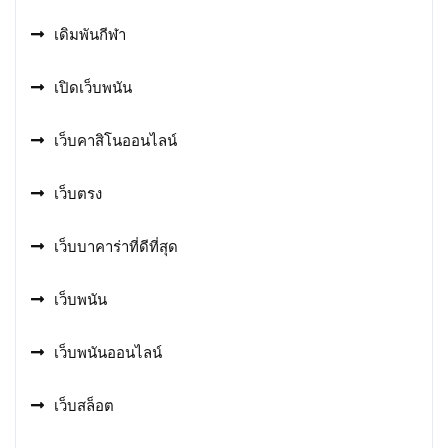
เดิมพันกีฬา
เปิดเว็บพนัน
เว็บคาสิโนออนไลน์
เว็บตรง
เว็บบาคาร่าที่ดีที่สุด
เว็บพนัน
เว็บพนันออนไลน์
เว็บสล็อต