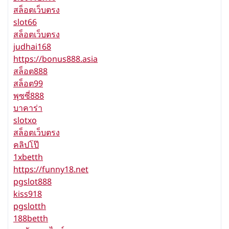
สล็อตเว็บตรง
slot66
สล็อตเว็บตรง
judhai168
https://bonus888.asia
สล็อต888
สล็อต99
พุซซี่888
บาคาร่า
slotxo
สล็อตเว็บตรง
คลิปโป๊
1xbetth
https://funny18.net
pgslot888
kiss918
pgslotth
188betth