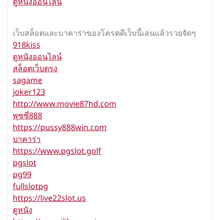
ดูหนังออนไลน์
เว็บสล็อตและบาคาร่าของโครตดีเว็บนี้เล่นแล้วรวยจัดๆ
918kiss
ดูหนังออนไลน์
สล็อตเว็บตรง
sagame
joker123
http://www.movie87hd.com
พุซซี่888
https://pussy888win.com
บาคาร่า
https://www.pgslot.golf
pgslot
pg99
fullslotpg
https://live22slot.us
ดูหนัง