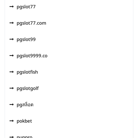
pgslot77
pgslot77.com
pgslot99
pgslot9999.co
pgslotfish
pgslotgolf
pgสล็อต
pokbet
punpro