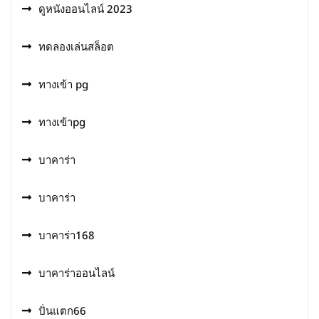
ดูหนังออนไลน์ 2023
ทดลองเล่นสล็อต
ทางเข้า pg
ทางเข้าpg
บาคาร่า
บาคาร่า
บาคาร่า168
บาคาร่าออนไลน์
ปั่นแตก66