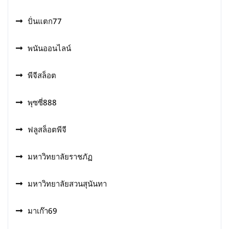
ปั่นแตก77
พนันออนไลน์
พีจีสล็อต
พุซซี่888
ฟลูสล็อตพีจี
มหาวิทยาลัยราชภัฏ
มหาวิทยาลัยสวนสุนันทา
มาเก๊า69