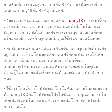
สำหรับเพื่อการชนะสูงกว่าเกมที่มี RTP ต่ำ ฉะนั้นควรเลือก
เล่นเกมfunny18ที่มี RTP สูงเป็นหลัก
• จัดแจงงบประมาณอย่างชาญฉลาด:
funny18
การเล่นสล็อต
ควรจะมีการวางเป้าหมายงบประมาณที่ดี เพื่อไม่ให้กำเนิด
ปัญหาทางการคลังในภายหลัง ควรจะระบุจำนวนเงินที่คุณ
พร้อมจะเสี่ยง และก็หยุดเล่นเมื่อคุณใช้เงินจำนวนนั้นหมด
• ทดสอบเล่นฟรีก่อนลงเงินเดิมพันจริง: หลายๆเว็บไซต์รวมถึง
pgslot ทางเข้า มีโหมดทดสอบเล่นฟรีที่คุณสามารถใช้เพื่อ
ศึกษาเล่าเรียนกระบวนการเล่นแล้วก็ฟีพบร์ของ
เกมfunny18ก่อนจะลงเงินเดิมพันจริง ซึ่งจะช่วยให้คุณมี
ความรู้ในเกมเยอะขึ้นเรื่อยๆรวมทั้งเพิ่มช่องทางสำหรับการ
ชนะ
• ใช้ประโยชน์จากโบนัสและก็โปรโมชั่น: หลายเว็บสล็อตรวม
ทั้ง funny18 มักมีโบนัสและโปรโมชั่นต่างๆที่คุณสามารถใช้
เพื่อเพิ่มเงินทุนในการเล่น ซึ่งจะช่วยเพิ่มโอกาสสำหรับเพื่อ
การทำเงินได้