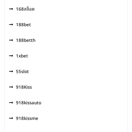
168สล็อต
188bet
188betth
1xbet
55slot
918Kiss
918kissauto
918kissme