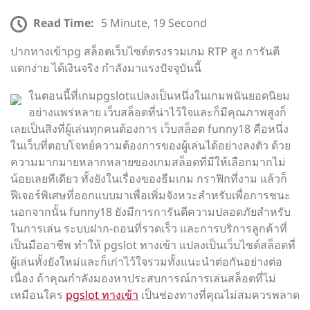
Read Time:
5 Minute, 19 Second
ปากทางเข้าpg สล็อตเว็บไซต์ตรงรวมเกม RTP สูง การันตี
แตกง่าย ได้เงินจริง กำลังมาแรงปัจจุบันนี้
ในตอนนี้ที่เกมpgslotแปลงเป็นหนึ่งในเกมพนันยอดนิยม
อย่างแพร่หลาย เว็บสล็อตที่น่าไว้ใจและก็มีคุณภาพสูงก็
เลยเป็นสิ่งที่ผู้เล่นทุกคนต้องการ เว็บสล็อต funny18 คือหนึ่ง
ในเว็บที่ตอบโจทย์ความต้องการของผู้เล่นได้อย่างลงตัว ด้วย
ความมากมายหลากหลายของเกมสล็อตที่มีให้เลือกมากไม่
น้อยเลยทีเดียว ทั้งยังในเรื่องของธีมเกม กราฟิกที่งาม แล้วก็
ฟีเจอร์พิเศษที่ออกแบบมาเพื่อเพิ่มจังหวะสำหรับเพื่อการชนะ
นอกจากนั้น funny18 ยังมีการการันตีความปลอดภัยสำหรับ
ในการเล่น ระบบฝาก-ถอนที่รวดเร็ว และการบริการลูกค้าที่
เป็นมืออาชีพ ทำให้ pgslot ทางเข้า แปลงเป็นเว็บไซต์สล็อตที่
ผู้เล่นทั้งยังใหม่และก็เก่าไว้ใจรวมทั้งแนะนำต่อกันอย่างต่อ
เนื่อง ถ้าคุณกำลังมองหาประสบการณ์การเล่นสล็อตที่ไม่
เหมือนใคร
pgslot ทางเข้า
เป็นช่องทางที่คุณไม่สมควรพลาด