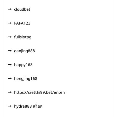
cloudbet
FAFA123
fullslotpg
gaojing888
happy168
hengjing168
https://sretthi99.bet/enter/
hydra888 สล็อต