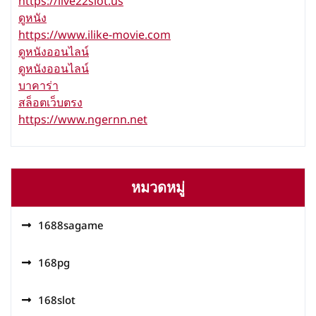
https://live22slot.us
ดูหนัง
https://www.ilike-movie.com
ดูหนังออนไลน์
ดูหนังออนไลน์
บาคาร่า
สล็อตเว็บตรง
https://www.ngernn.net
หมวดหมู่
1688sagame
168pg
168slot