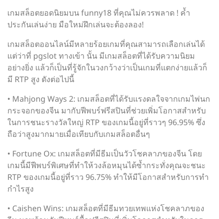
เกมสล็อตยอดนิยมบน funny18 ที่คุณไม่ควรพลาด ! ค้ำ
ประกันเล่นง่าย มือใหม่ฝึกเล่นจะต้องลอง!
เกมสล็อตออนไลน์มีหลายร้อยเกมที่คุณสามารถเลือกเล่นได้
แต่ว่าที่ pgslot ทางเข้า นั้น มีเกมสล็อตที่ได้รับความนิยม
อย่างยิ่ง แล้วก็เป็นที่รู้จักในวงกว้างว่าเป็นเกมที่แตกง่ายแล้วก็
มี RTP สูง ดังต่อไปนี้
• Mahjong Ways 2: เกมสล็อตที่ได้รับแรงดลใจจากเกมไพ่นก
กระจอกของจีน มากับฟีพบร์ฟรีสปินที่ช่วยเพิ่มโอกาสสำหรับ
ในการชนะรางวัลใหญ่ RTP ของเกมนี้อยู่ที่ราวๆ 96.95% ซึ่ง
ถือว่าสูงมากมายเมื่อเทียบกับเกมสล็อตอื่นๆ
• Fortune Ox: เกมสล็อตที่มีธีมเป็นวัวโชคลาภของจีน โดย
เกมนี้มีฟีพบร์พิเศษที่ทำให้วงล้อหมุนได้ซ้ำกระทั่งคุณจะชนะ
RTP ของเกมนี้อยู่ที่ราว 96.75% ทำให้มีโอกาสสำหรับการทำ
กำไรสูง
• Caishen Wins: เกมสล็อตที่มีธีมทวยเทพแห่งโชคลาภของ