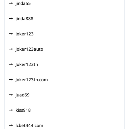
jinda55
jinda888
Joker123
joker123auto
Joker123th
Joker123th.com
juad69
kiss918
lcbet444.com