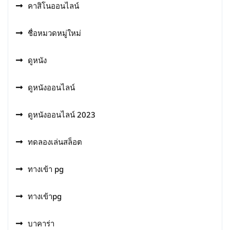
คาสิโนออนไลน์
ชื่อหมวดหมู่ใหม่
ดูหนัง
ดูหนังออนไลน์
ดูหนังออนไลน์ 2023
ทดลองเล่นสล็อต
ทางเข้า pg
ทางเข้าpg
บาคาร่า