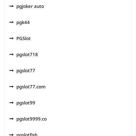
pgjoker auto
pgk44
PGSlot
pgslot718
pgslot77
pgslot77.com
pgslot99
pgslot9999.co
pgslotfish