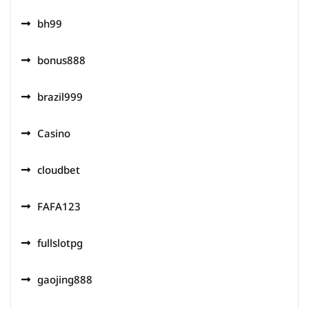
bh99
bonus888
brazil999
Casino
cloudbet
FAFA123
fullslotpg
gaojing888