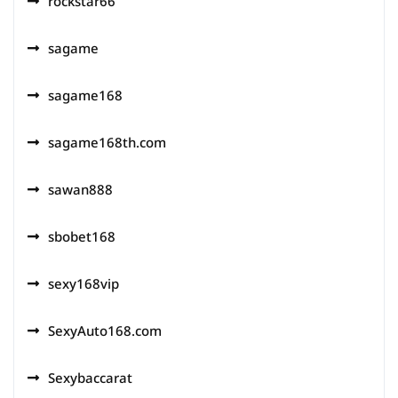
rockstar66
sagame
sagame168
sagame168th.com
sawan888
sbobet168
sexy168vip
SexyAuto168.com
Sexybaccarat