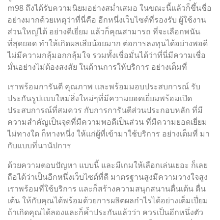
m98 ถึงได้รับความนิยมอย่างสม่ำเสมอ ในขณะนี้แล้วก็ขึ้นชื่อ
อย่างมากด้วยเหตุว่าที่นี่คือ อีกหนึ่งเว็บไซต์ที่รองรับ ผู้ใช้งาน
ส่วนใหญ่ได้ อย่างดีเยี่ยม แล้วก็คุณสามารถ ที่จะเลือกพนัน
ที่สุดยอด ทำให้เกิดผลเสียน้อยมาก ต่อการลงทุนได้อย่างพอดี
ไม่มีความกลุ้มอกกลุ้มใจ รวมทั้งเชื่อมั่นได้ว่าที่นี่มีความเชื่อ
มั่นอย่างไม่ต้องสงสัย ในด้านการให้บริการ อย่างเต็มที่
เราพร้อมการันตี คุณภาพ และพร้อมมอบประสบการณ์ รับ
ประกันรูปแบบใหม่สิ่งใหม่ๆที่มีความยอดเยี่ยมพร้อมเปิด
ประสบการณ์ที่สมควร กับการการันตีส่วนประกอบหลัก ที่มี
ความสำคัญเป็นจุดที่มีความพอดีเป็นส่วน ที่มีความยอดเยี่ยม
ไม่ทางใด ก็ทางหนึ่ง ให้แก่ผู้ที่เข้ามาใช้บริการ อย่างเต็มที่ มา
กับแบบที่นานัปการ
ด้วยความตอบปัญหา แบบนี้ และมีเกมให้เลือกเล่นเยอะ ก็เลย
ถือได้ว่าเป็นอีกหนึ่งเว็บไซต์ที่ดี มาตรฐานสูงมีความวางใจสูง
เราพร้อมที่ใช้บริการ และก็สร้างความสนุกสนานตื่นเต้น ตื่น
เต้น ให้กับคุณได้พร้อมด้วยการผลิตผลกำไรได้อย่างเต็มเปี่ยม
ถ้าเกิดคุณได้ลองและก็ค้ำประกันแล้วว่า ควรเป็นอีกหนึ่งตัว