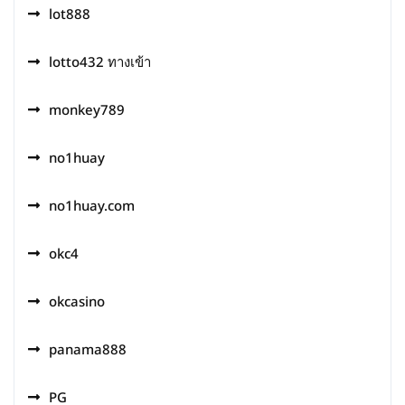
lot888
lotto432 ทางเข้า
monkey789
no1huay
no1huay.com
okc4
okcasino
panama888
PG