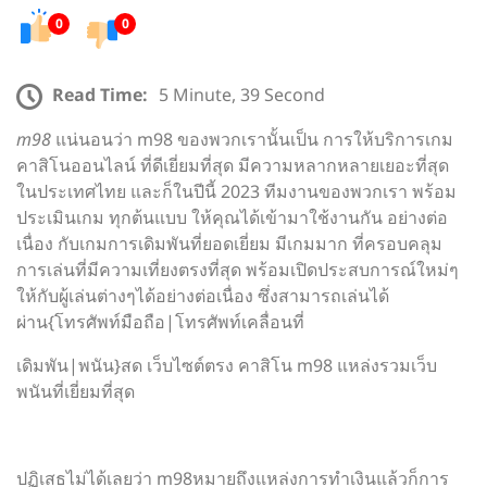
0
0
Read Time:
5 Minute, 39 Second
m98
แน่นอนว่า m98 ของพวกเรานั้นเป็น การให้บริการเกม
คาสิโนออนไลน์ ที่ดีเยี่ยมที่สุด มีความหลากหลายเยอะที่สุด
ในประเทศไทย และก็ในปีนี้ 2023 ทีมงานของพวกเรา พร้อม
ประเมินเกม ทุกต้นแบบ ให้คุณได้เข้ามาใช้งานกัน อย่างต่อ
เนื่อง กับเกมการเดิมพันที่ยอดเยี่ยม มีเกมมาก ที่ครอบคลุม
การเล่นที่มีความเที่ยงตรงที่สุด พร้อมเปิดประสบการณ์ใหม่ๆ
ให้กับผู้เล่นต่างๆได้อย่างต่อเนื่อง ซึ่งสามารถเล่นได้
ผ่าน{โทรศัพท์มือถือ|โทรศัพท์เคลื่อนที่
เดิมพัน|พนัน}สด เว็บไซต์ตรง คาสิโน m98 แหล่งรวมเว็บ
พนันที่เยี่ยมที่สุด
ปฏิเสธไม่ได้เลยว่า m98หมายถึงแหล่งการทำเงินแล้วก็การ