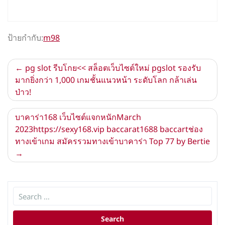
ป้ายกำกับ:
m98
แนะแนว
pg slot รีบโกย<< สล็อตเว็บไซต์ใหม่ pgslot รองรับ
มากยิ่งกว่า 1,000 เกมชั้นแนวหน้า ระดับโลก กล้าเล่น
เรื่อง
ป่าว!
บาคาร่า168 เว็บไซต์แจกหนักMarch
2023https://sexy168.vip baccarat1688 baccartช่อง
ทางเข้าเกม สมัครรวมทางเข้าบาคาร่า Top 77 by Bertie