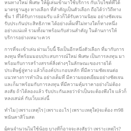
หนทางใหม่ พิเศษ ให้ผู้เล่นเข้ามาใช้บริการ กับเว็บไซต์ที่ได้
มาตรฐานสูง ทางเลือก ที่สำคัญเป็นตัวเลือก ถือได้ว่าวิถีทาง
ชั้น 1 ที่ได้รับการยอมรับ แล้วก็ได้รับความนิยม อย่างชัดเจน
รับประกันประสิทธิภาพ ได้อย่างเต็มที่ไม่ทางใดก็ทางหนึ่ง
อย่างแน่แท้ รวมทั้งมาพร้อมกับส่วนสำคัญ ในด้านการให้
บริการอย่างเหมาะควร
การที่จะเข้าเล่น ผ่านเว็บนี้ จึงเป็นอีกหนึ่งตัวเลือก ที่มากับการ
ลงทุน ที่พร้อมมอบประสบการณ์ใหม่ พิเศษ เป็นการลงทุน มา
พร้อมกับการสร้างสรรค์สิ่งต่างๆในลักษณะของรายได้
ประดิษฐ์ลู่ทาง แล้วก็องค์ประกอบหลัก ที่มีความชัดเจนต่อ
แนวทางการทำเงิน อย่างเต็มที่ มีความยอดเยี่ยมอย่างชัดเจน
และก็มาพร้อมกับการลงทุน ที่มีความคุ้มราคาอย่างไม่ต้อง
สงสัย ถ้าได้ลองแล้ว รับประกันเลยว่าจำเป็นจะต้องพึงใจ แล้วก็
หลงเสน่ห์ กับเว็บแห่งนี้
ทำไม|เพราะเหตุไร|เพราะอะไร|เพราะเหตุใด}จะต้อง m98
พนันคาสิโนสด
ผู้คนจำนวนไม่ใช้น้อย บางทีก็อาจจะสงสัยว่า เพราะเหตุไร?