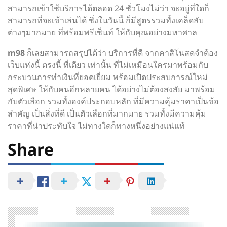
สามารถเข้าใช้บริการได้ตลอด 24 ชั่วโมงไม่ว่า จะอยู่ที่ใดก็
สามารถที่จะเข้าเล่นได้ ซึ่งในวันนี้ ก็มีสูตรรวมทั้งเคล็ดลับ
ต่างๆมากมาย ที่พร้อมพรีเซ็นท์ ให้กับคุณอย่างมหาศาล
m98
ก็เลยสามารถสรุปได้ว่า บริการที่ดี จากคาสิโนสดจำต้อง
เว็บแห่งนี้ ตรงนี้ ที่เดียว เท่านั้น ที่ไม่เหมือนใครมาพร้อมกับ
กระบวนการทำเงินที่ยอดเยี่ยม พร้อมเปิดประสบการณ์ใหม่
สุดพิเศษ ให้กับคนอีกหลายคน ได้อย่างไม่ต้องสงสัย มาพร้อม
กับตัวเลือก รวมทั้งองค์ประกอบหลัก ที่มีความคุ้มราคาเป็นข้อ
สำคัญ เป็นสิ่งที่ดี เป็นตัวเลือกที่มากมาย รวมทั้งมีความคุ้ม
ราคาที่น่าประทับใจ ไม่ทางใดก็ทางหนึ่งอย่างแน่แท้
Share