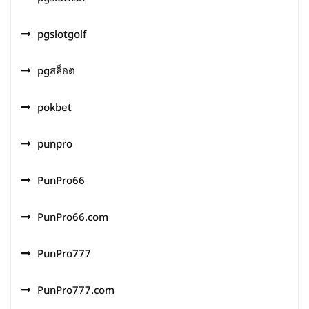
pgslotgolf
pgสล็อต
pokbet
punpro
PunPro66
PunPro66.com
PunPro777
PunPro777.com