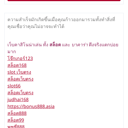
ความสำเร็จมักเกิดขึ้นเมื่อคุณก้าวออกมารวมทั้งทำสิ่งที่
คุณเชื่อว่าคุณไม่อาจจะทำได้
เว็บคาสิโนน่าเล่น ทั้ง
สล็อต
และ
บาคาร่า
ตึงจริงแตกบ่อย
มาก
โจ๊กเกอร์123
สล็อต168
slot เว็บตรง
สล็อตเว็บตรง
slot66
สล็อตเว็บตรง
judhai168
https://bonus888.asia
สล็อต888
สล็อต99
พุซซี่888