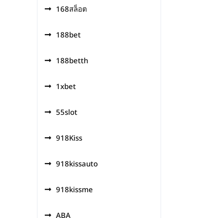
168สล็อต
188bet
188betth
1xbet
55slot
918Kiss
918kissauto
918kissme
ABA