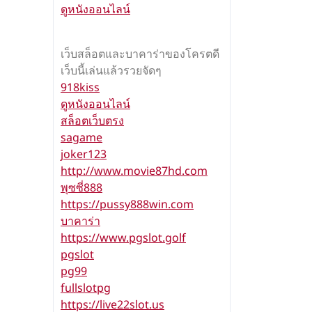
ดูหนังออนไลน์
เว็บสล็อตและบาคาร่าของโครตดี
เว็บนี้เล่นแล้วรวยจัดๆ
918kiss
ดูหนังออนไลน์
สล็อตเว็บตรง
sagame
joker123
http://www.movie87hd.com
พุซซี่888
https://pussy888win.com
บาคาร่า
https://www.pgslot.golf
pgslot
pg99
fullslotpg
https://live22slot.us