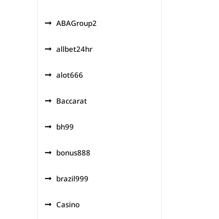
ABAGroup2
allbet24hr
alot666
Baccarat
bh99
bonus888
brazil999
Casino