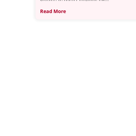
Read More