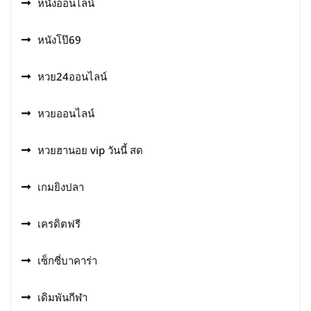
หนังออนไลน์
หนังโป๊69
หวย24ออนไลน์
หวยออนไลน์
หวยฮานอย vip วันนี้ สด
เกมยิงปลา
เครดิตฟรี
เซ็กซี่บาคาร่า
เดิมพันกีฬา