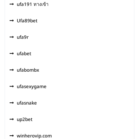
ufa191 ทางเข้า
Ufa89bet
ufa9r
ufabet
ufabombx
ufasexygame
ufasnake
up2bet
winherovip.com