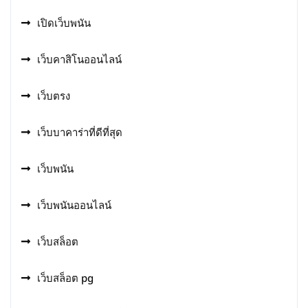
เปิดเว็บพนัน
เว็บคาสิโนออนไลน์
เว็บตรง
เว็บบาคาร่าที่ดีที่สุด
เว็บพนัน
เว็บพนันออนไลน์
เว็บสล็อต
เว็บสล็อต pg