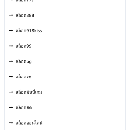
สล็อต888
สล็อต918kiss
สล็อต99
สล็อตpg
สล็อตxo
สล็อตมันนี่เกม
สล็อตสด
สล็อตออนไลน์