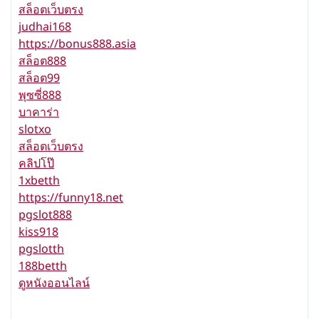
สล็อตเว็บตรง
judhai168
https://bonus888.asia
สล็อต888
สล็อต99
พุซซี่888
บาคาร่า
slotxo
สล็อตเว็บตรง
คลิปโป๊
1xbetth
https://funny18.net
pgslot888
kiss918
pgslotth
188betth
ดูหนังออนไลน์