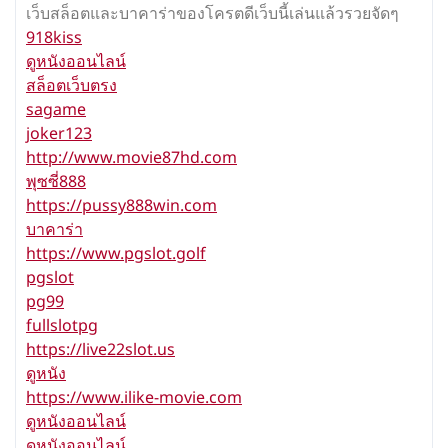
เว็บสล็อตและบาคาร่าของโครตดีเว็บนี้เล่นแล้วรวยจัดๆ
918kiss
ดูหนังออนไลน์
สล็อตเว็บตรง
sagame
joker123
http://www.movie87hd.com
พุซซี่888
https://pussy888win.com
บาคาร่า
https://www.pgslot.golf
pgslot
pg99
fullslotpg
https://live22slot.us
ดูหนัง
https://www.ilike-movie.com
ดูหนังออนไลน์
ดูหนังออนไลน์