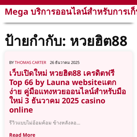
Skip
Mega บริการออนไลน์สำหรับการเก็
to
content
ป้ายกำกับ:
หวยฮิต88
BY
THOMAS CARTER
26 ธันวาคม 2025
เว็บเปิดใหม่ หวยฮิต88 เครดิตฟรี
Top 66 by Launa websiteแตก
ง่าย คู่มือแทงหวยออนไลน์สำหรับมือ
ใหม่ 3 ธันวาคม 2025 casino
online
รีวิวแบบไม่อ้อมค้อม ข้างหลังลอ…
Read More