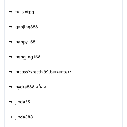
fullslotpg
gaojing888
happy168
hengjing168
https://sretthi99.bet/enter/
hydra888 สล็อต
jinda55
jinda888