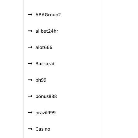
ABAGroup2
allbet24hr
alot666
Baccarat
bh99
bonus888
brazil999
Casino