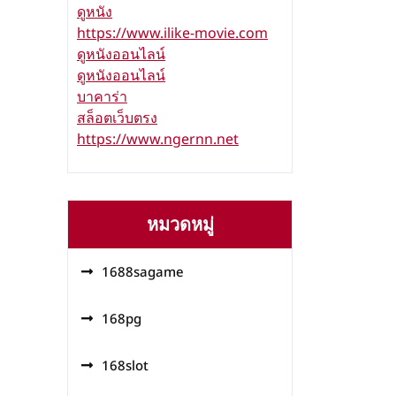
ดูหนัง
https://www.ilike-movie.com
ดูหนังออนไลน์
ดูหนังออนไลน์
บาคาร่า
สล็อตเว็บตรง
https://www.ngernn.net
หมวดหมู่
1688sagame
168pg
168slot