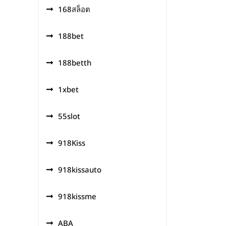
168สล็อต
188bet
188betth
1xbet
55slot
918Kiss
918kissauto
918kissme
ABA