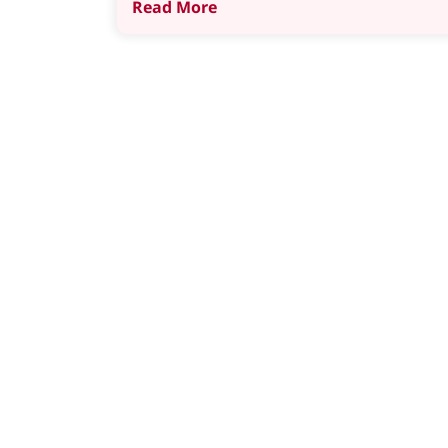
Read More