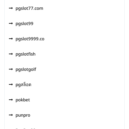
pgslot77.com
pgslot99
pgslot9999.co
pgslotfish
pgslotgolf
pgสล็อต
pokbet
punpro