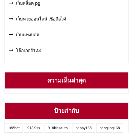
เว็บสล็อต pg
เว็บหวยออนไลน์ เชื่อถือได้
เว็บแทงบอล
โจ๊กเกอร์123
ความเห็นล่าสุด
ป้ายกำกับ
188bet
918Kiss
918kissauto
happy168
hengjing168