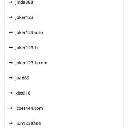
jinda888
Joker123
joker123auto
Joker123th
Joker123th.com
juad69
kiss918
lcbet444.com
lion123สล็อต