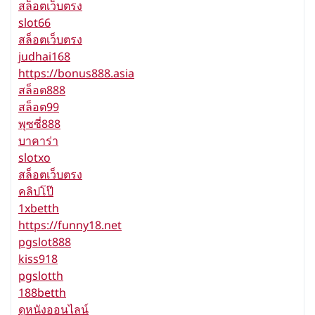
สล็อตเว็บตรง
slot66
สล็อตเว็บตรง
judhai168
https://bonus888.asia
สล็อต888
สล็อต99
พุซซี่888
บาคาร่า
slotxo
สล็อตเว็บตรง
คลิปโป๊
1xbetth
https://funny18.net
pgslot888
kiss918
pgslotth
188betth
ดูหนังออนไลน์