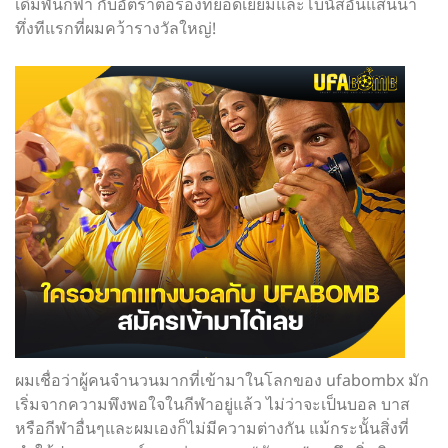
เดิมพันกีฬา กับอัตราต่อรองที่ยอดเยี่ยมและโบนัสอันแสนน่า
ทึ่งทีแรกที่ผมคว้ารางวัลใหญ่!
ผมเชื่อว่าผู้คนจำนวนมากที่เข้ามาในโลกของ ufabombx มัก
เริ่มจากความพึงพอใจในกีฬาอยู่แล้ว ไม่ว่าจะเป็นบอล บาส
หรือกีฬาอื่นๆและผมเองก็ไม่มีความต่างกัน แม้กระนั้นสิ่งที่