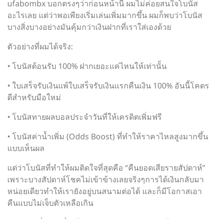
ufabombx บอกตรงๆว่าก่อนหน้านี้ ผมไม่ค่อยสนใจโบนัส
อะไรเลย แต่ว่าพอเพียงเริ่มเล่นเพิ่มมากขึ้น ผมก็พบว่าโบนัส
บางสิ่งบางอย่างมันคุ้มกว่าเงินฝากที่เราใส่เองด้วย
ตัวอย่างที่ผมได้จริง:
• โบนัสต้อนรับ 100% ฝากเยอะแค่ไหนให้เท่านั้น
• ใบเสร็จรับเงินแพ้ใบเสร็จรับเงินแรกคืนเงิน 100% อันนี้โคตร
ดีสำหรับมือใหม่
• โบนัสทายผลบอลประจำวันที่ให้เครดิตเพิ่มฟรี
• โบนัสค่าน้ำเพิ่ม (Odds Boost) ที่ทำให้ราคาไหลสูงมากขึ้น
แบบเห็นผล
แต่ว่าโบนัสที่ทำให้ผมติดใจที่สุดคือ “คืนยอดเสียรายสัปดาห์”
เพราะบางสัปดาห์โชคไม่เข้าข้างเลยจริงๆการได้เงินกลับมา
หน่อยเดียวทำให้เรายังอยู่บนสนามต่อได้ และก็มีโอกาสเอา
คืนแบบไม่เจ็บตัวเหลือเกิน