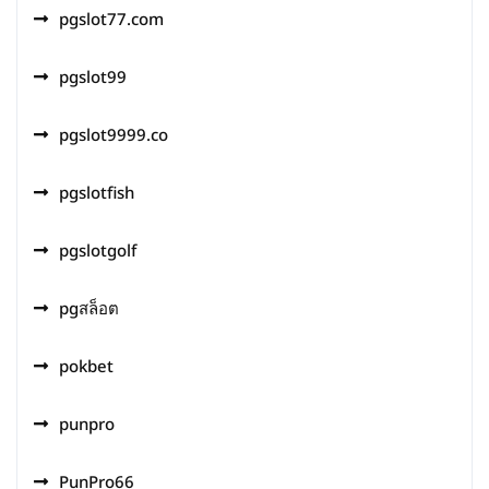
pgslot77.com
pgslot99
pgslot9999.co
pgslotfish
pgslotgolf
pgสล็อต
pokbet
punpro
PunPro66