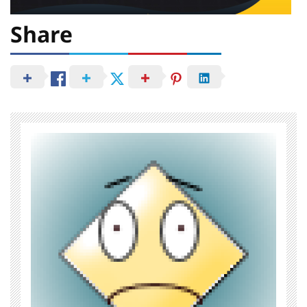
Share