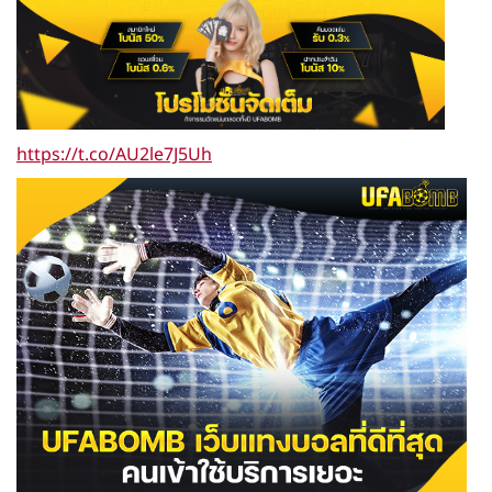
https://t.co/AU2le7J5Uh