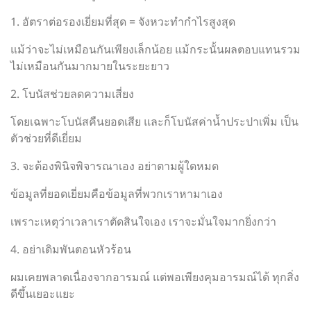
1. อัตราต่อรองเยี่ยมที่สุด = จังหวะทำกำไรสูงสุด
แม้ว่าจะไม่เหมือนกันเพียงเล็กน้อย แม้กระนั้นผลตอบแทนรวม
ไม่เหมือนกันมากมายในระยะยาว
2. โบนัสช่วยลดความเสี่ยง
โดยเฉพาะโบนัสคืนยอดเสีย และก็โบนัสค่าน้ำประปาเพิ่ม เป็น
ตัวช่วยที่ดีเยี่ยม
3. จะต้องพินิจพิจารณาเอง อย่าตามผู้ใดหมด
ข้อมูลที่ยอดเยี่ยมคือข้อมูลที่พวกเราหามาเอง
เพราะเหตุว่าเวลาเราตัดสินใจเอง เราจะมั่นใจมากยิ่งกว่า
4. อย่าเดิมพันตอนหัวร้อน
ผมเคยพลาดเนื่องจากอารมณ์ แต่พอเพียงคุมอารมณ์ได้ ทุกสิ่ง
ดีขึ้นเยอะแยะ