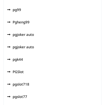
pg99
Pgheng99
pgjoker auto
pgjoker auto
pgk44
PGSlot
pgslot718
pgslot77