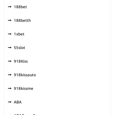
188bet
188betth
1xbet
55slot
918Kiss
918kissauto
918kissme
ABA