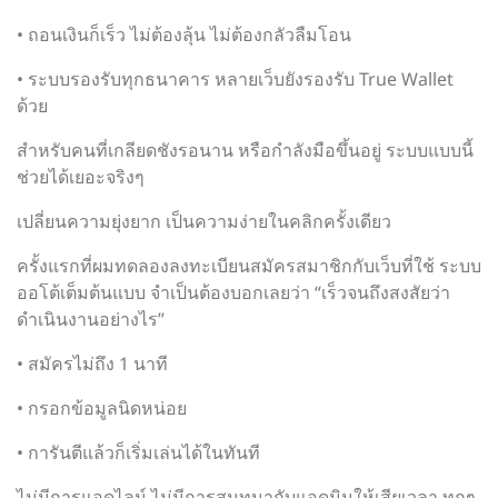
• ถอนเงินก็เร็ว ไม่ต้องลุ้น ไม่ต้องกลัวลืมโอน
• ระบบรองรับทุกธนาคาร หลายเว็บยังรองรับ True Wallet
ด้วย
สำหรับคนที่เกลียดชังรอนาน หรือกำลังมือขึ้นอยู่ ระบบแบบนี้
ช่วยได้เยอะจริงๆ
เปลี่ยนความยุ่งยาก เป็นความง่ายในคลิกครั้งเดียว
ครั้งแรกที่ผมทดลองลงทะเบียนสมัครสมาชิกกับเว็บที่ใช้ ระบบ
ออโต้เต็มต้นแบบ จำเป็นต้องบอกเลยว่า “เร็วจนถึงสงสัยว่า
ดำเนินงานอย่างไร”
• สมัครไม่ถึง 1 นาที
• กรอกข้อมูลนิดหน่อย
• การันตีแล้วก็เริ่มเล่นได้ในทันที
ไม่มีการแอดไลน์ ไม่มีการสนทนากับแอดมินให้เสียเวลา ทุกๆ