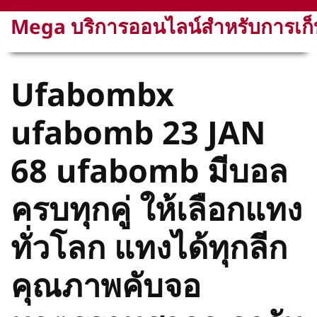
Skip
Mega บริการออนไลน์สำหรับการเก็
to
content
Ufabombx
ufabomb 23 JAN
68 ufabomb มีบอล
ครบทุกคู่ ให้เลือกแทง
ทั่วโลก แทงได้ทุกลีก
คุณภาพคับจอ